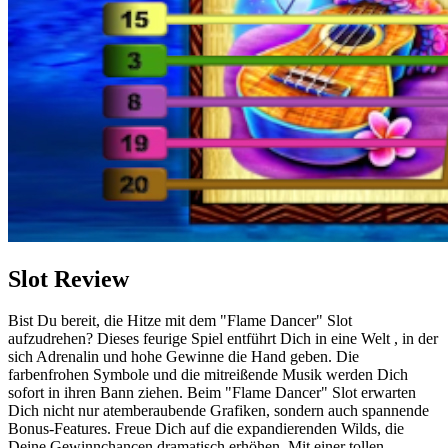
Slot Review
Bist Du bereit, die Hitze mit dem "Flame Dancer" Slot
aufzudrehen? Dieses feurige Spiel entführt Dich in eine Welt , in der
sich Adrenalin und hohe Gewinne die Hand geben. Die
farbenfrohen Symbole und die mitreißende Musik werden Dich
sofort in ihren Bann ziehen. Beim "Flame Dancer" Slot erwarten
Dich nicht nur atemberaubende Grafiken, sondern auch spannende
Bonus-Features. Freue Dich auf die expandierenden Wilds, die
Deine Gewinnchancen dramatisch erhöhen. Mit einer tollen