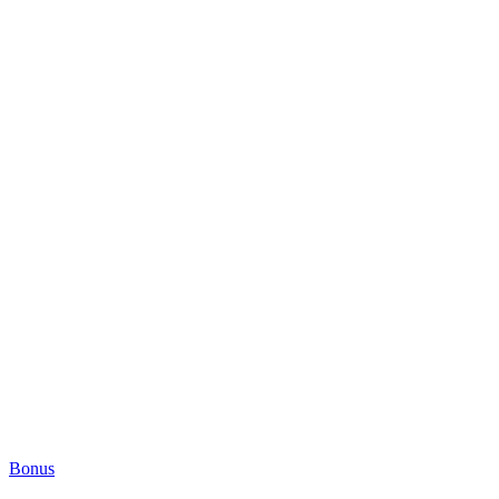
Bonus