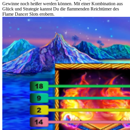
Gewinne noch heißer werden können. Mit einer Kombination aus
Glück und Strategie kannst Du die flammenden Reichtümer des
Flame Dancer Slots erobern.