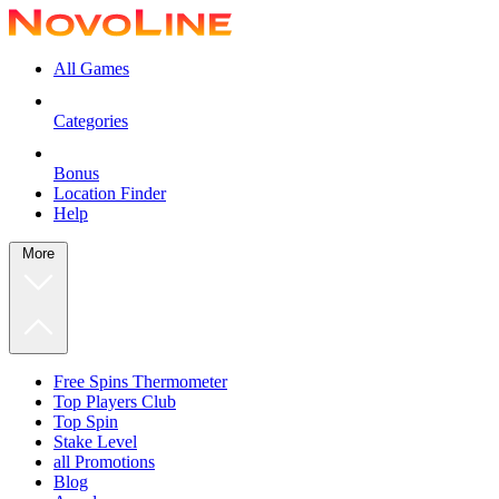
All Games
Categories
Bonus
Location Finder
Help
More
Free Spins Thermometer
Top Players Club
Top Spin
Stake Level
all Promotions
Blog