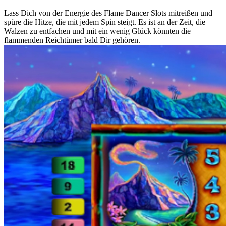
Lass Dich von der Energie des Flame Dancer Slots mitreißen und
spüre die Hitze, die mit jedem Spin steigt. Es ist an der Zeit, die
Walzen zu entfachen und mit ein wenig Glück könnten die
flammenden Reichtümer bald Dir gehören.