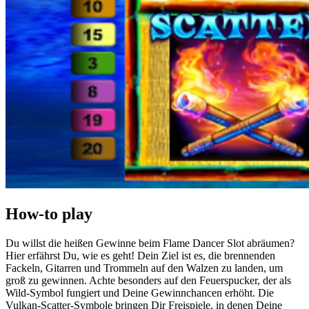
How-to play
Du willst die heißen Gewinne beim Flame Dancer Slot abräumen?
Hier erfährst Du, wie es geht! Dein Ziel ist es, die brennenden
Fackeln, Gitarren und Trommeln auf den Walzen zu landen, um
groß zu gewinnen. Achte besonders auf den Feuerspucker, der als
Wild-Symbol fungiert und Deine Gewinnchancen erhöht. Die
Vulkan-Scatter-Symbole bringen Dir Freispiele, in denen Deine