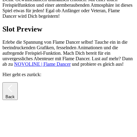
Freispielfunktion und einer atemberaubenden Atmosphäre ist dieses
Spiel etwas für jeden! Egal ob Anfänger oder Veteran, Flame
Dancer wird Dich begeistern!
Slot Preview
Erlebe die Spannung von Flame Dancer selbst! Tauche ein in die
beeindruckenden Grafiken, fesselnden Animationen und die
aufregende Freispiel-Funktion. Mach Dich bereit für ein
unvergessliches Abenteuer mit Flame Dancer. Lust auf mehr? Dann
ab zu
NOVOLINE | Flame Dancer
und probiere es gleich aus!
Hier geht es zurück:
Back