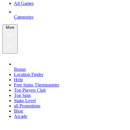
All Games
Categories
More
Bonus
Location Finder
Help
Free Spins Thermometer
Top Players Club
Top Spin
Stake Level
all Promotions
Blog
Arcade