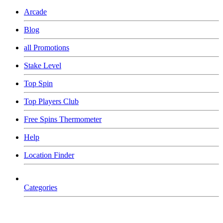
Arcade
Blog
all Promotions
Stake Level
Top Spin
Top Players Club
Free Spins Thermometer
Help
Location Finder
Categories