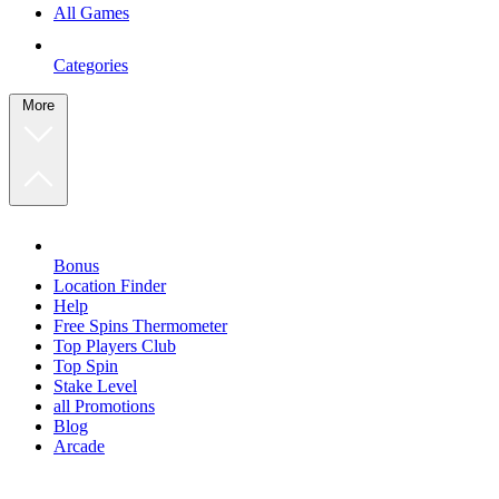
All Games
Categories
More
Bonus
Location Finder
Help
Free Spins Thermometer
Top Players Club
Top Spin
Stake Level
all Promotions
Blog
Arcade