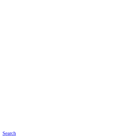
Search