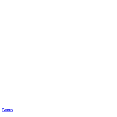
Bonus