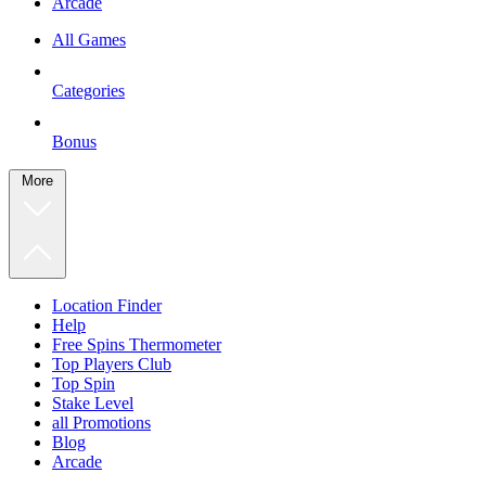
Arcade
All Games
Categories
Bonus
More
Location Finder
Help
Free Spins Thermometer
Top Players Club
Top Spin
Stake Level
all Promotions
Blog
Arcade