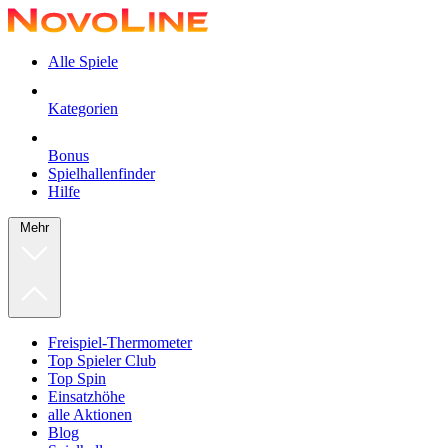
Alle Spiele
Kategorien
Bonus
Spielhallenfinder
Hilfe
Mehr
Freispiel-Thermometer
Top Spieler Club
Top Spin
Einsatzhöhe
alle Aktionen
Blog