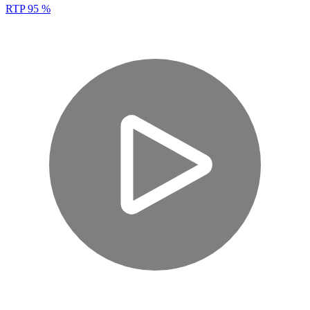
RTP 95 %