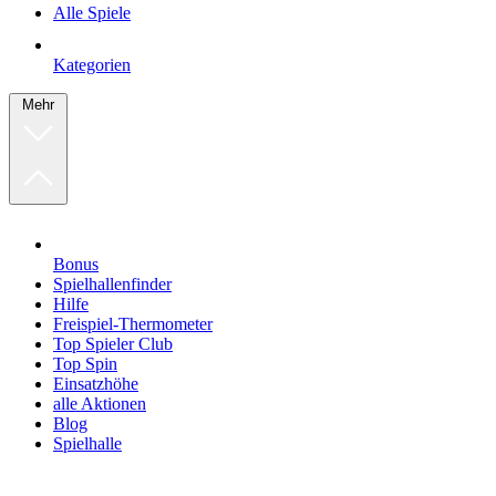
Alle Spiele
Kategorien
Mehr
Bonus
Spielhallenfinder
Hilfe
Freispiel-Thermometer
Top Spieler Club
Top Spin
Einsatzhöhe
alle Aktionen
Blog
Spielhalle