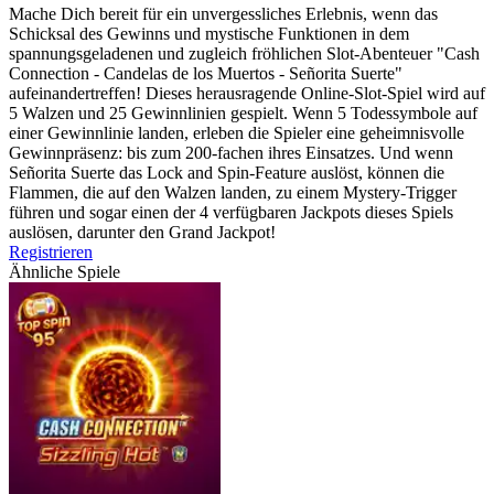
Mache Dich bereit für ein unvergessliches Erlebnis, wenn das
Schicksal des Gewinns und mystische Funktionen in dem
spannungsgeladenen und zugleich fröhlichen Slot-Abenteuer "Cash
Connection - Candelas de los Muertos - Señorita Suerte"
aufeinandertreffen! Dieses herausragende Online-Slot-Spiel wird auf
5 Walzen und 25 Gewinnlinien gespielt. Wenn 5 Todessymbole auf
einer Gewinnlinie landen, erleben die Spieler eine geheimnisvolle
Gewinnpräsenz: bis zum 200-fachen ihres Einsatzes. Und wenn
Señorita Suerte das Lock and Spin-Feature auslöst, können die
Flammen, die auf den Walzen landen, zu einem Mystery-Trigger
führen und sogar einen der 4 verfügbaren Jackpots dieses Spiels
auslösen, darunter den Grand Jackpot!
Registrieren
Ähnliche Spiele