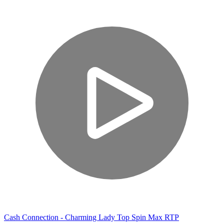
Cash Connection - Charming Lady Top Spin Max RTP