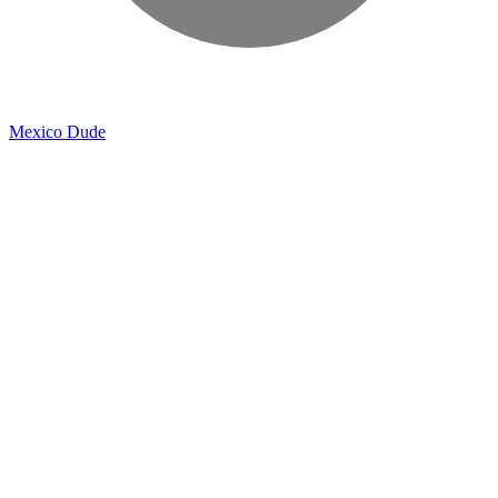
Mexico Dude