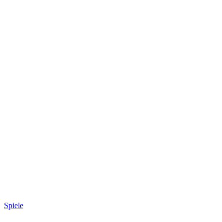
Spiele