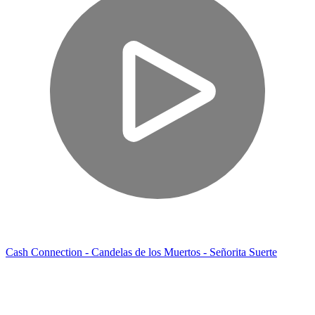
Cash Connection - Candelas de los Muertos - Señorita Suerte