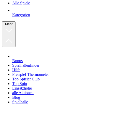
Alle Spiele
Kategorien
Mehr
Bonus
Spielhallenfinder
Hilfe
Freispiel-Thermometer
Top Spieler Club
Top Spin
Einsatzhöhe
alle Aktionen
Blog
Spielhalle