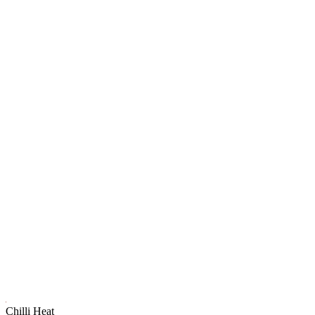
Chilli Heat