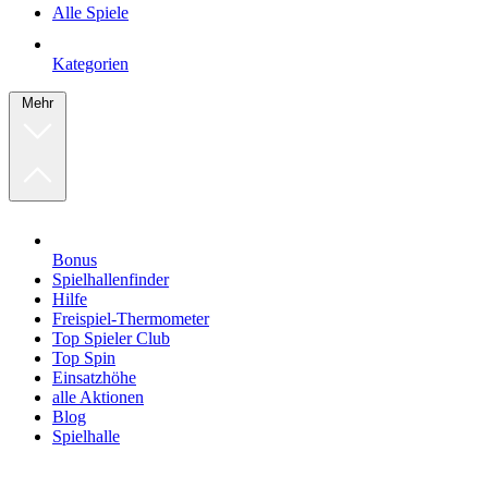
Alle Spiele
Kategorien
Mehr
Bonus
Spielhallenfinder
Hilfe
Freispiel-Thermometer
Top Spieler Club
Top Spin
Einsatzhöhe
alle Aktionen
Blog
Spielhalle