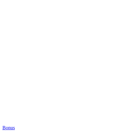
Bonus