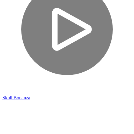
Skull Bonanza