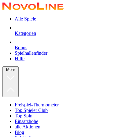
Alle Spiele
Kategorien
Bonus
Spielhallenfinder
Hilfe
Mehr
Freispiel-Thermometer
Top Spieler Club
Top Spin
Einsatzhöhe
alle Aktionen
Blog