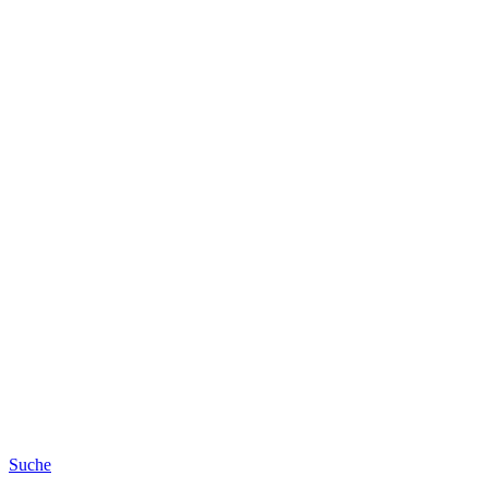
Suche