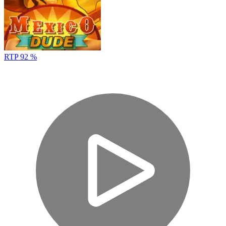
RTP 92 %