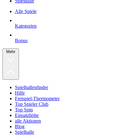
Spielhalle
Alle Spiele
Kategorien
Bonus
Mehr
Spielhallenfinder
Hilfe
Freispiel-Thermometer
Top Spieler Club
Top Spin
Einsatzhöhe
alle Aktionen
Blog
Spielhalle