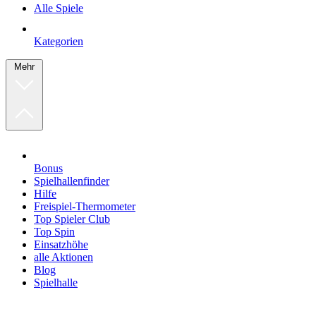
Alle Spiele
Kategorien
Mehr
Bonus
Spielhallenfinder
Hilfe
Freispiel-Thermometer
Top Spieler Club
Top Spin
Einsatzhöhe
alle Aktionen
Blog
Spielhalle