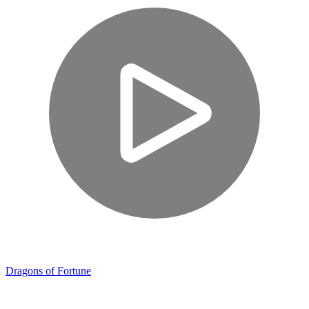
Dragons of Fortune