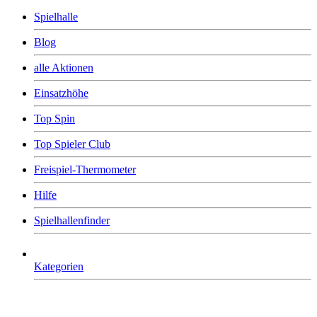
Spielhalle
Blog
alle Aktionen
Einsatzhöhe
Top Spin
Top Spieler Club
Freispiel-Thermometer
Hilfe
Spielhallenfinder
Kategorien