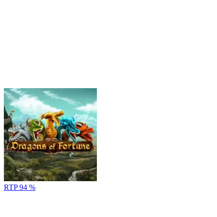
RTP 94 %