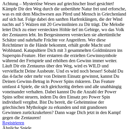
Achtung – Mysteriöse Wesen auf griechischer Insel gesichtet!
Kämpfe Dir den Weg durch die unberührte Natur frei und erforsche,
was es mit dem Mischwesen aus Pferd und Mensch in Griechenland
auf sich hat. Folge dabei den sanften Harfenklängen, die der Wind
nachts auf 5 Walzen mit 20 Gewinnlinien zu Dir trägt. Die Melodie
leitet Dich zu einer versteckten Höhle tief im Gebirge, wo das Volk
der Zentauren lebt. Im Bergesinneren verstecken sie altertümliche
Schätze und nahrhafte Früchte vor Angreifern. Wer diese
Reichtümer in die Hände bekommt, erhält große Macht und
Wohlstand. Katapultiere Dich mit 3 gesammelten Goldmünzen ins
Superspin-Feature. Hier erstarren die erzielten Gewinnsymbole
während der Freispiele und erhöhen den Gewinn immer weiter.
Läuft Dir ein Zentaurus über den Weg, wird es WILD und
vervielfacht Deine Ausbeute. Und es wird noch besser! Sobald Du
das 4-fache oder mehr von Deinem Einsatz gewinnst, kannst Du
Deinen Gewinn-Betrag in Power Spins riskieren. Das Feature
umfasst 4 Spiele, die sich gleichzeitig drehen und alle unabhängig
voneinander verhalten. Dabei kannst Du die Anzahl der Power
Spins selbst steuern, indem Du den Einsatz pro Power Spin
individuell vergibst. Bist Du bereit, die Geheimnisse der
griechischen Mythologie zu erkunden und mit grandiosen
Gewinnen zurückzukehren? Dann wage Dich jetzt in den Kampf
gegen die Zentauren!
Registrieren
Ähnliche Spiele