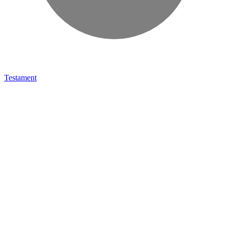
Testament