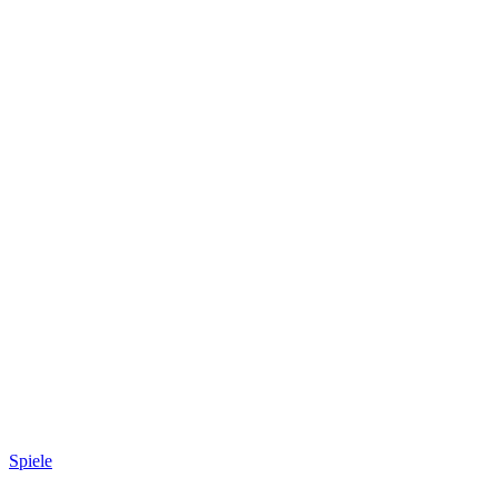
Spiele