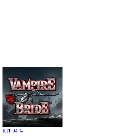
RTP 94 %