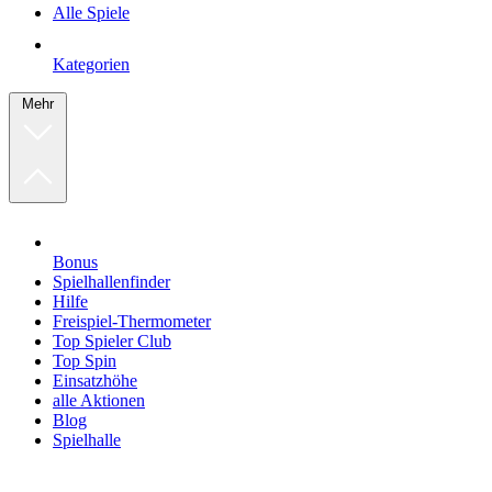
Alle Spiele
Kategorien
Mehr
Bonus
Spielhallenfinder
Hilfe
Freispiel-Thermometer
Top Spieler Club
Top Spin
Einsatzhöhe
alle Aktionen
Blog
Spielhalle