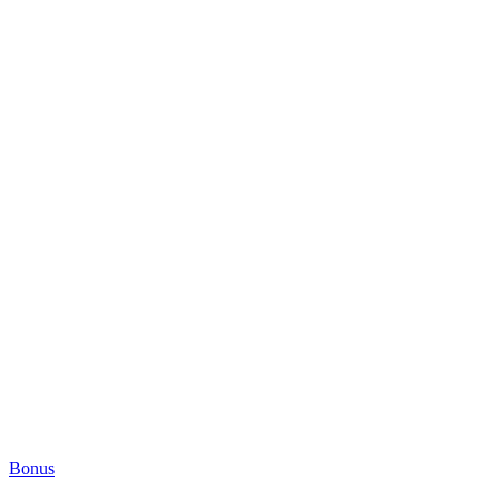
Bonus