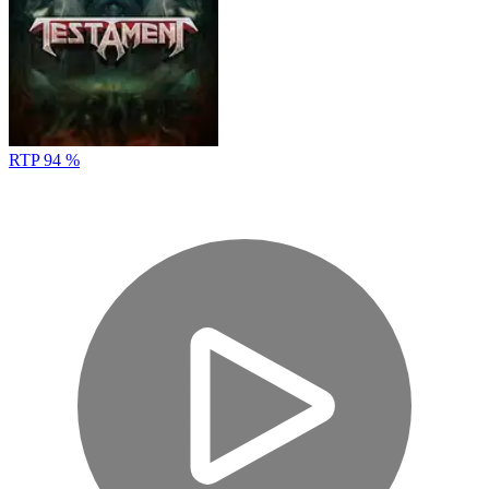
RTP 94 %