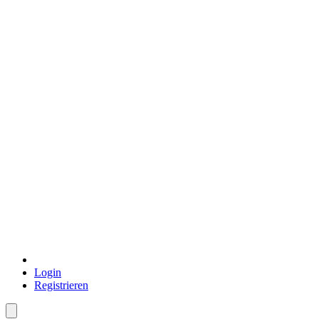
Login
Registrieren