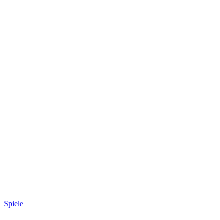
Spiele