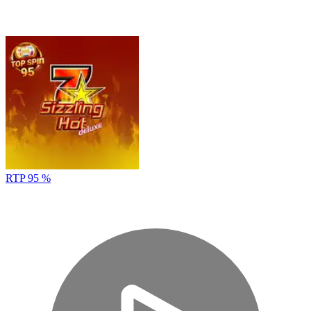
RTP 95 %