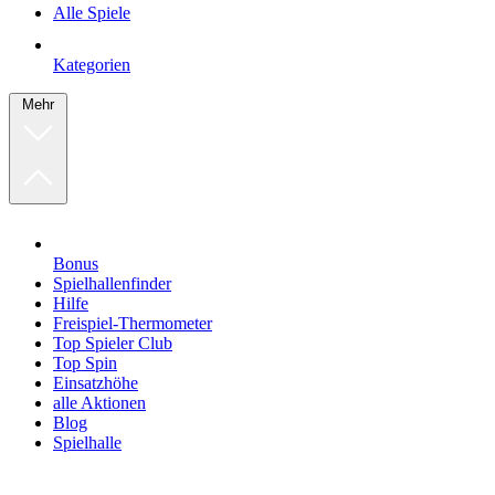
Alle Spiele
Kategorien
Mehr
Bonus
Spielhallenfinder
Hilfe
Freispiel-Thermometer
Top Spieler Club
Top Spin
Einsatzhöhe
alle Aktionen
Blog
Spielhalle