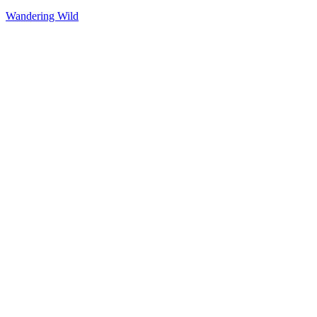
Wandering Wild