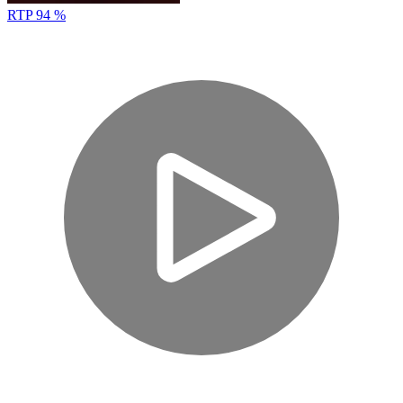
RTP 94 %