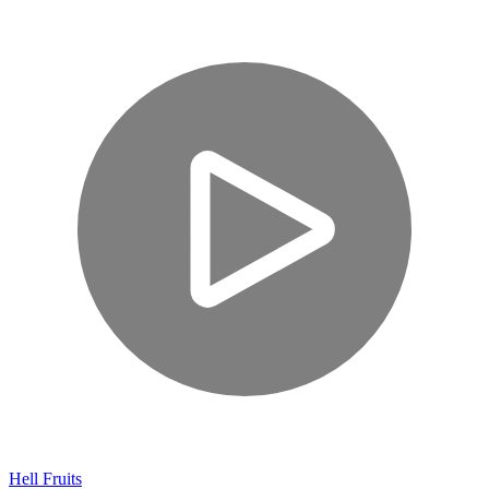
Hell Fruits