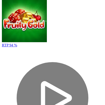
RTP 94 %