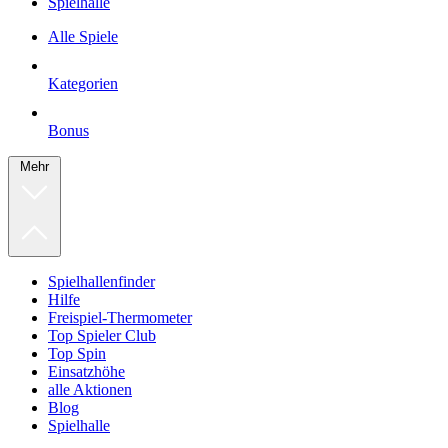
Spielhalle
Alle Spiele
Kategorien
Bonus
Mehr
Spielhallenfinder
Hilfe
Freispiel-Thermometer
Top Spieler Club
Top Spin
Einsatzhöhe
alle Aktionen
Blog
Spielhalle