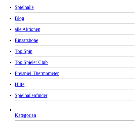
Spielhalle
Blog
alle Aktionen
Einsatzhöhe
Top Spin
Top Spieler Club
Freispiel-Thermometer
Hilfe
Spielhallenfinder
Kategorien