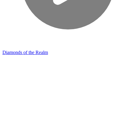
Diamonds of the Realm