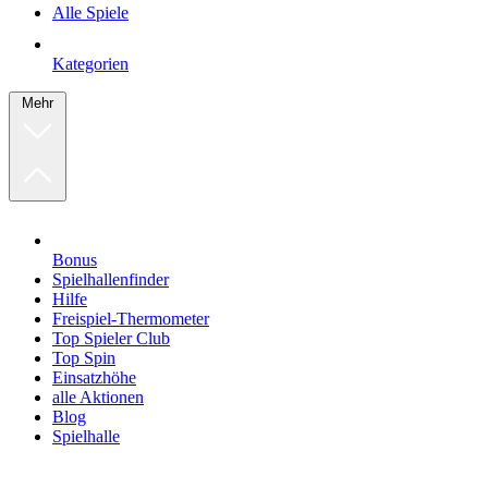
Alle Spiele
Kategorien
Mehr
Bonus
Spielhallenfinder
Hilfe
Freispiel-Thermometer
Top Spieler Club
Top Spin
Einsatzhöhe
alle Aktionen
Blog
Spielhalle