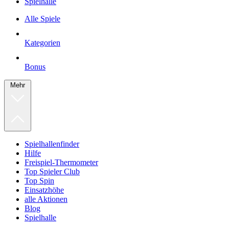
Spielhalle
Alle Spiele
Kategorien
Bonus
Mehr
Spielhallenfinder
Hilfe
Freispiel-Thermometer
Top Spieler Club
Top Spin
Einsatzhöhe
alle Aktionen
Blog
Spielhalle