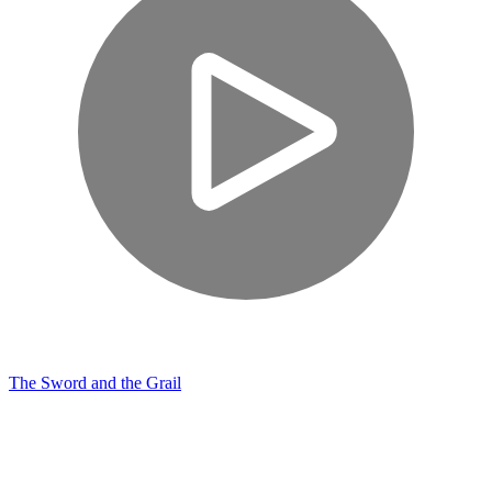
The Sword and the Grail