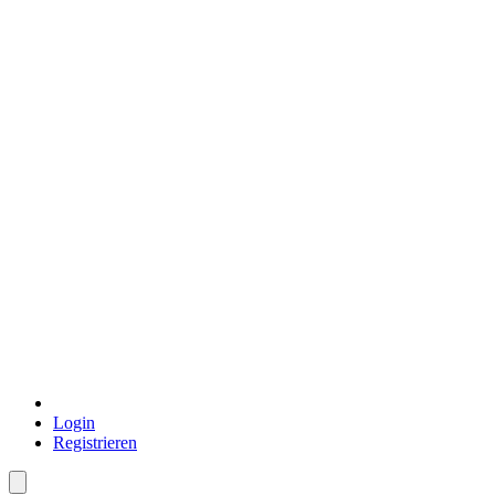
Login
Registrieren