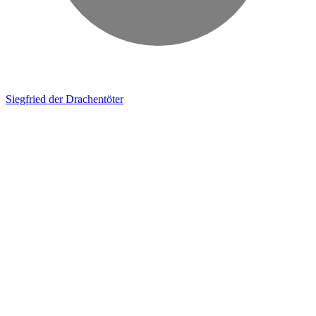
Siegfried der Drachentöter