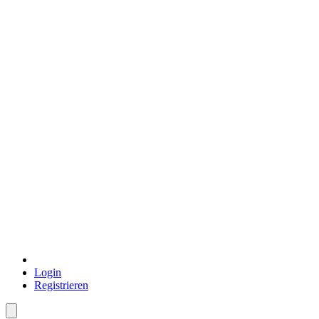
Login
Registrieren