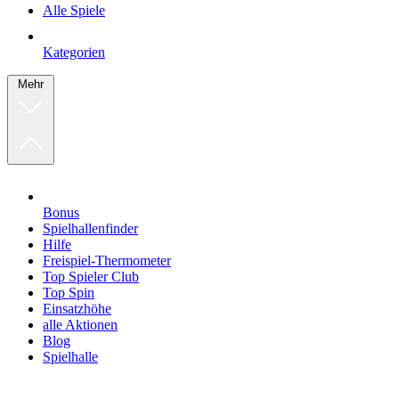
Alle Spiele
Kategorien
Mehr
Bonus
Spielhallenfinder
Hilfe
Freispiel-Thermometer
Top Spieler Club
Top Spin
Einsatzhöhe
alle Aktionen
Blog
Spielhalle