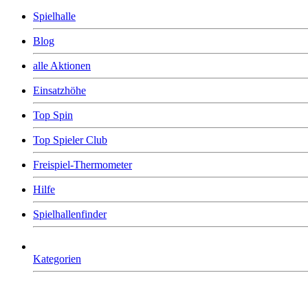
Spielhalle
Blog
alle Aktionen
Einsatzhöhe
Top Spin
Top Spieler Club
Freispiel-Thermometer
Hilfe
Spielhallenfinder
Kategorien