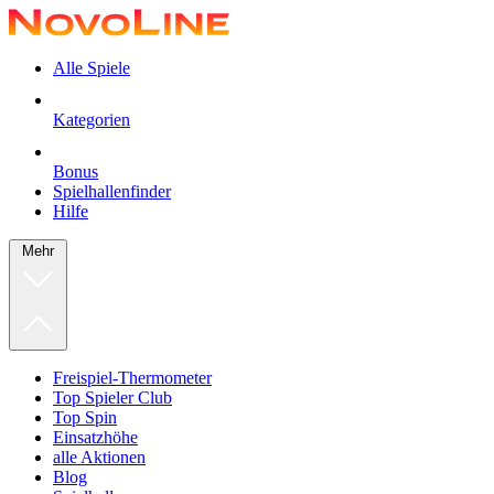
Alle Spiele
Kategorien
Bonus
Spielhallenfinder
Hilfe
Mehr
Freispiel-Thermometer
Top Spieler Club
Top Spin
Einsatzhöhe
alle Aktionen
Blog