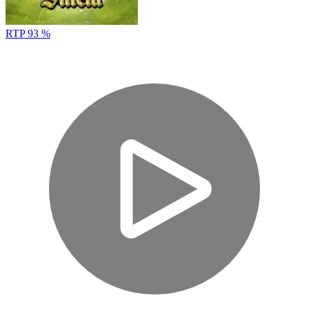
RTP 93 %