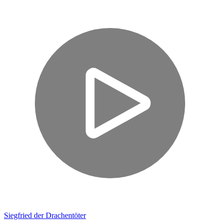
Siegfried der Drachentöter