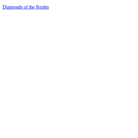
Diamonds of the Realm