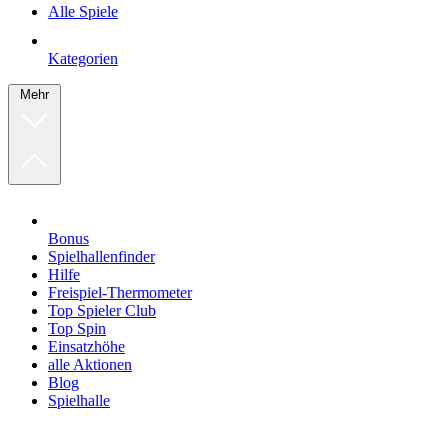
Alle Spiele
Kategorien
Mehr
Bonus
Spielhallenfinder
Hilfe
Freispiel-Thermometer
Top Spieler Club
Top Spin
Einsatzhöhe
alle Aktionen
Blog
Spielhalle