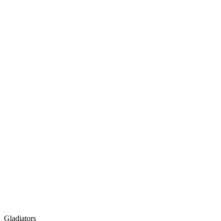
Gladiators