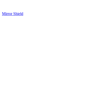
Mirror Shield