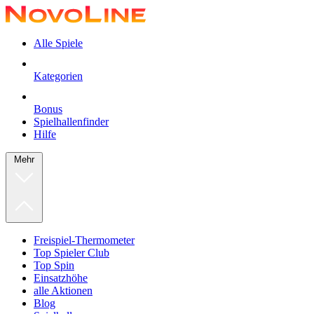
Alle Spiele
Kategorien
Bonus
Spielhallenfinder
Hilfe
Mehr
Freispiel-Thermometer
Top Spieler Club
Top Spin
Einsatzhöhe
alle Aktionen
Blog