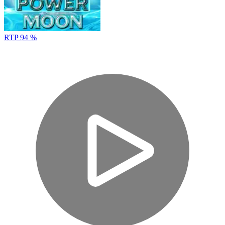
RTP 94 %