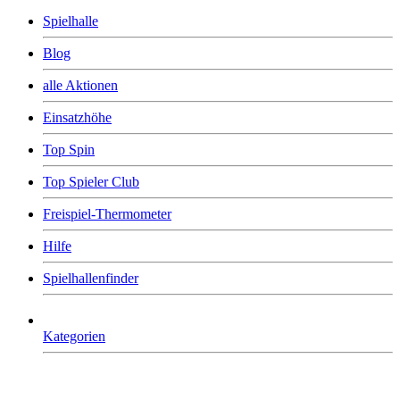
Spielhalle
Blog
alle Aktionen
Einsatzhöhe
Top Spin
Top Spieler Club
Freispiel-Thermometer
Hilfe
Spielhallenfinder
Kategorien