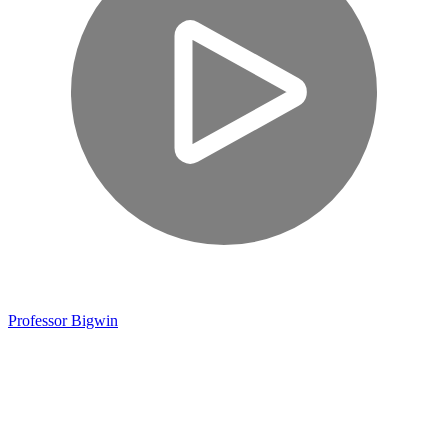
Professor Bigwin