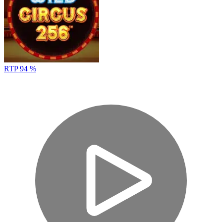
RTP 94 %