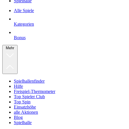
Spielhalle
Alle Spiele
Kategorien
Bonus
Mehr
Spielhallenfinder
Hilfe
Freispiel-Thermometer
Top Spieler Club
Top Spin
Einsatzhöhe
alle Aktionen
Blog
Spielhalle