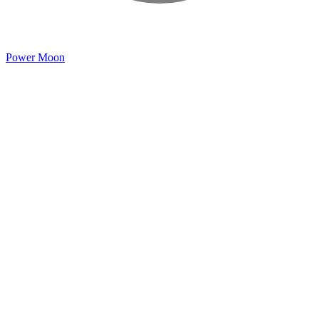
Power Moon