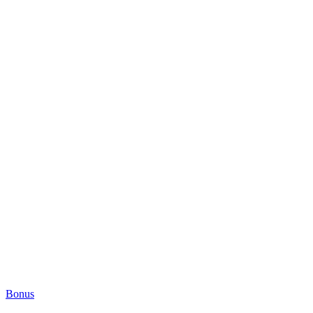
Bonus