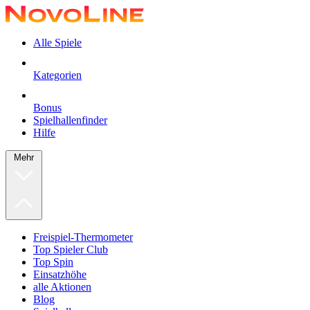
Alle Spiele
Kategorien
Bonus
Spielhallenfinder
Hilfe
Mehr
Freispiel-Thermometer
Top Spieler Club
Top Spin
Einsatzhöhe
alle Aktionen
Blog