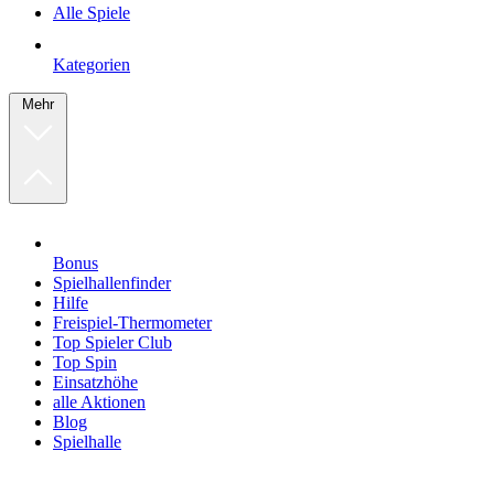
Alle Spiele
Kategorien
Mehr
Bonus
Spielhallenfinder
Hilfe
Freispiel-Thermometer
Top Spieler Club
Top Spin
Einsatzhöhe
alle Aktionen
Blog
Spielhalle