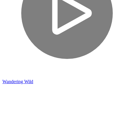
Wandering Wild