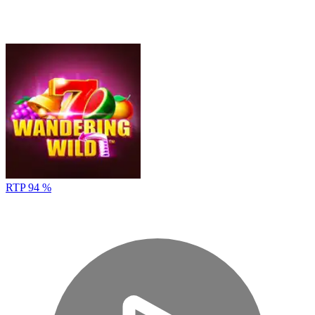
RTP 94 %