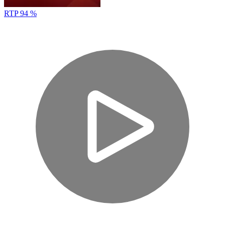
RTP 94 %