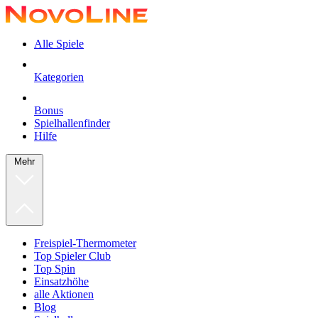
Alle Spiele
Kategorien
Bonus
Spielhallenfinder
Hilfe
Mehr
Freispiel-Thermometer
Top Spieler Club
Top Spin
Einsatzhöhe
alle Aktionen
Blog