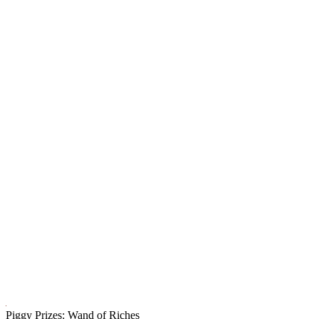
Piggy Prizes: Wand of Riches