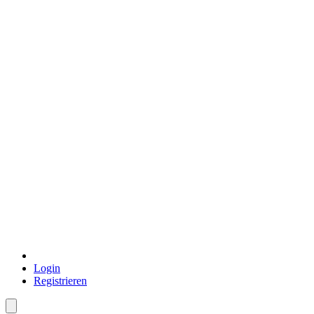
Login
Registrieren