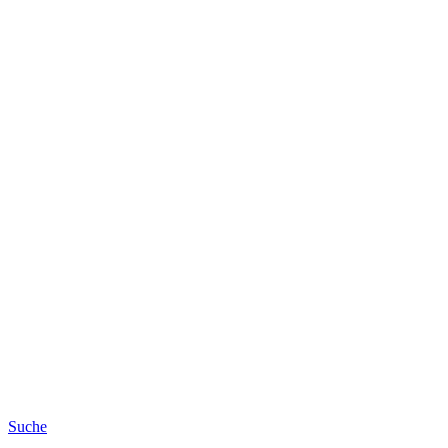
Suche