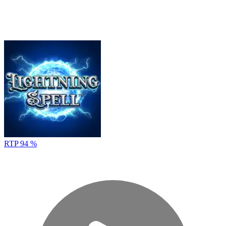
RTP 94 %