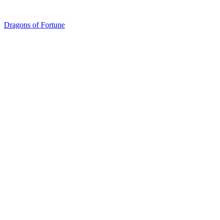
Dragons of Fortune