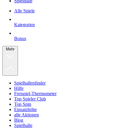
Spielhalle
Alle Spiele
Kategorien
Bonus
Mehr
Spielhallenfinder
Hilfe
Freispiel-Thermometer
Top Spieler Club
Top Spin
Einsatzhöhe
alle Aktionen
Blog
Spielhalle