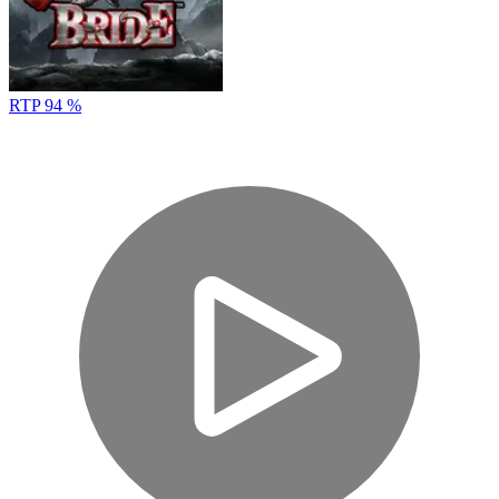
RTP 94 %