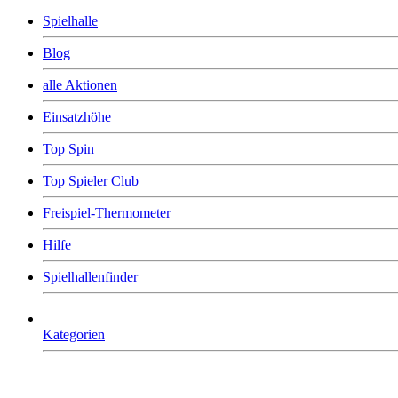
Spielhalle
Blog
alle Aktionen
Einsatzhöhe
Top Spin
Top Spieler Club
Freispiel-Thermometer
Hilfe
Spielhallenfinder
Kategorien