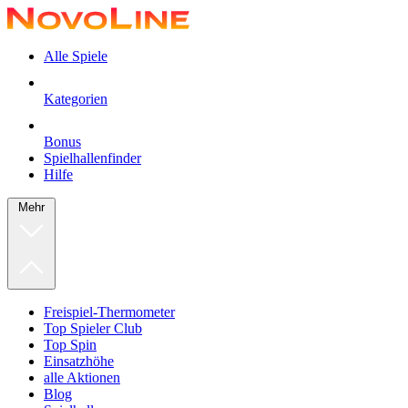
Alle Spiele
Kategorien
Bonus
Spielhallenfinder
Hilfe
Mehr
Freispiel-Thermometer
Top Spieler Club
Top Spin
Einsatzhöhe
alle Aktionen
Blog