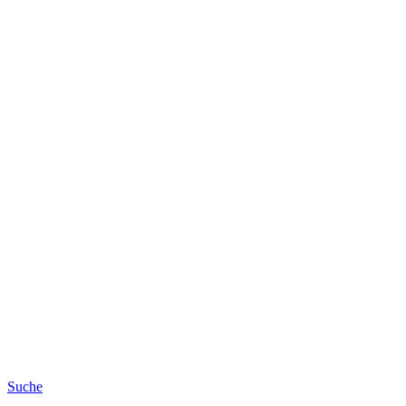
Suche