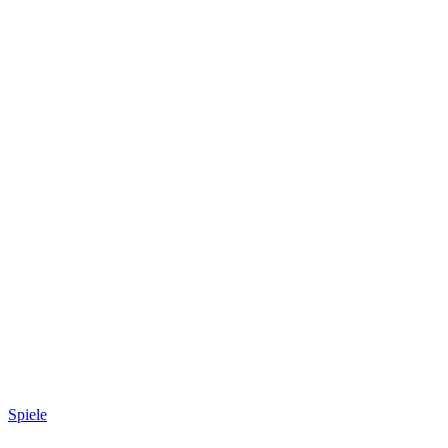
Spiele