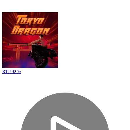
RTP 92 %