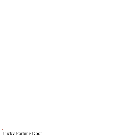
Lucky Fortune Door