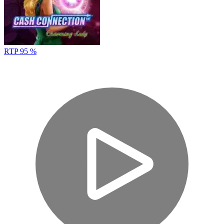
RTP 95 %