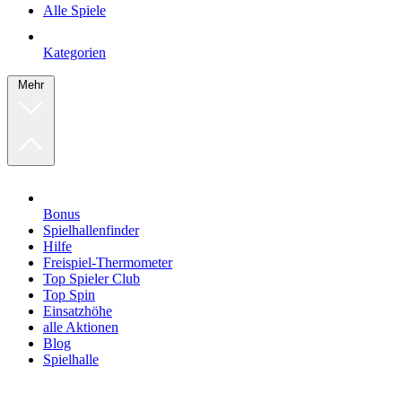
Alle Spiele
Kategorien
Mehr
Bonus
Spielhallenfinder
Hilfe
Freispiel-Thermometer
Top Spieler Club
Top Spin
Einsatzhöhe
alle Aktionen
Blog
Spielhalle