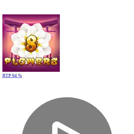
RTP 94 %