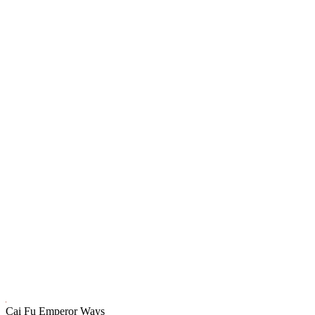
Cai Fu Emperor Ways