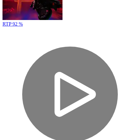
RTP 92 %