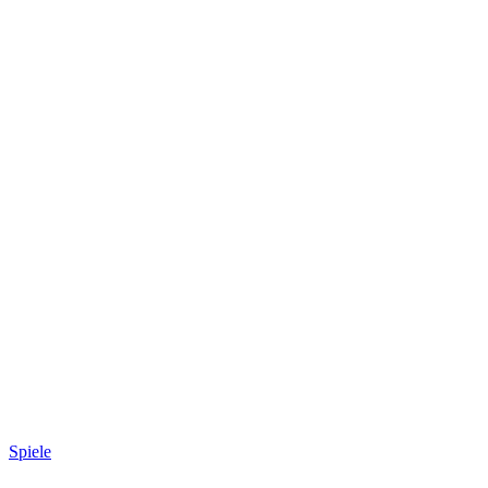
Spiele