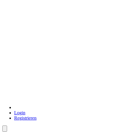
Login
Registrieren