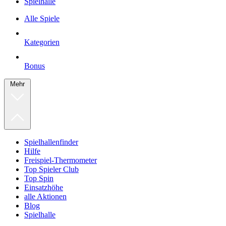
Spielhalle
Alle Spiele
Kategorien
Bonus
Mehr
Spielhallenfinder
Hilfe
Freispiel-Thermometer
Top Spieler Club
Top Spin
Einsatzhöhe
alle Aktionen
Blog
Spielhalle