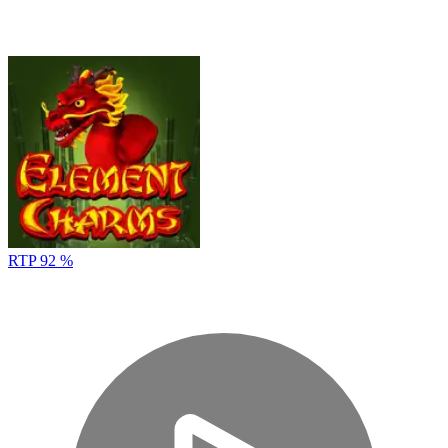
RTP 92 %