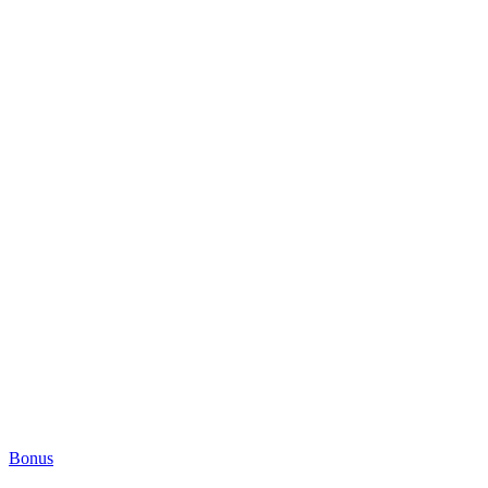
Bonus