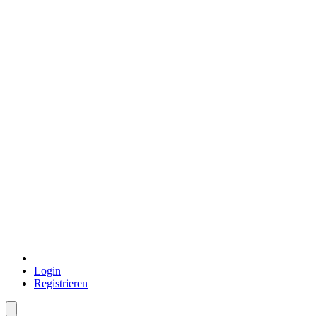
Login
Registrieren