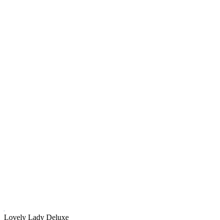
Lovely Lady Deluxe