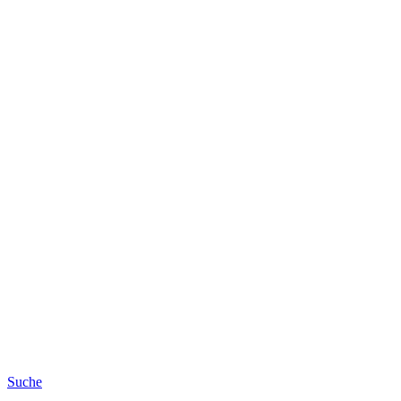
Suche