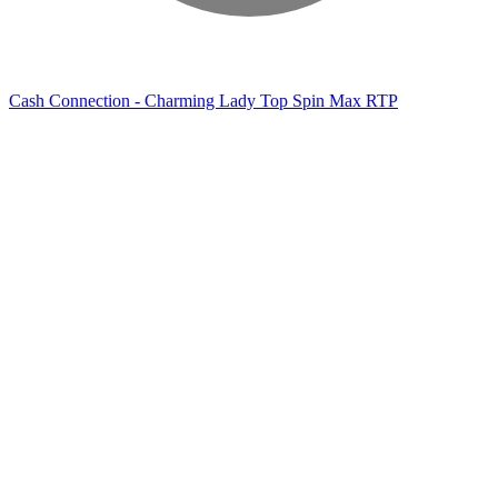
Cash Connection - Charming Lady Top Spin Max RTP