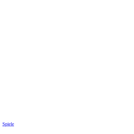
Spiele