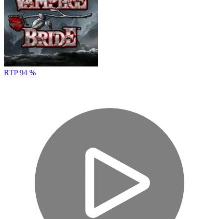
RTP 94 %