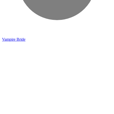
Vampire Bride