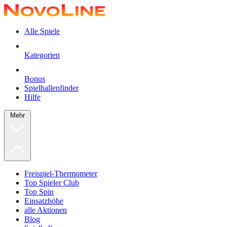
Alle Spiele
Kategorien
Bonus
Spielhallenfinder
Hilfe
Mehr
Freispiel-Thermometer
Top Spieler Club
Top Spin
Einsatzhöhe
alle Aktionen
Blog