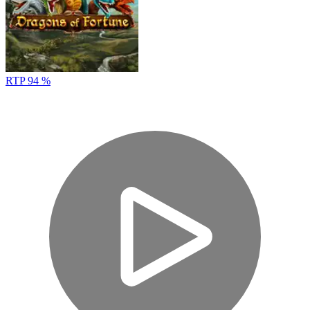
RTP 94 %