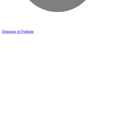
Dragons of Fortune