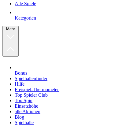
Alle Spiele
Kategorien
Mehr
Bonus
Spielhallenfinder
Hilfe
Freispiel-Thermometer
Top Spieler Club
Top Spin
Einsatzhöhe
alle Aktionen
Blog
Spielhalle