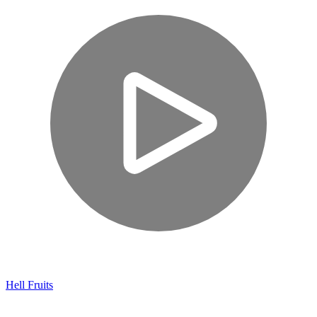
Hell Fruits