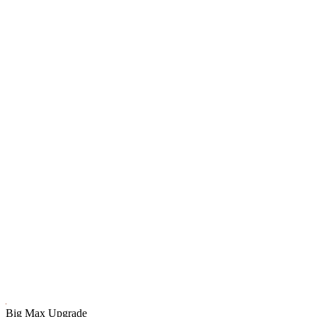
Big Max Upgrade