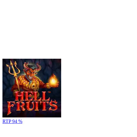
RTP 94 %