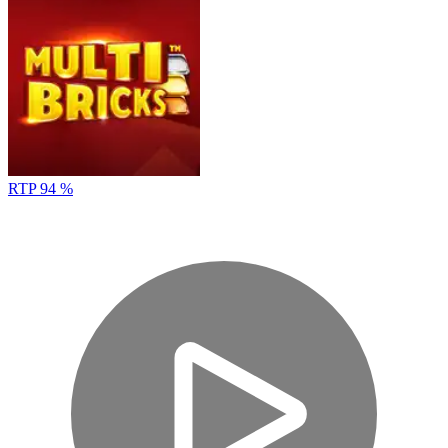
RTP 94 %