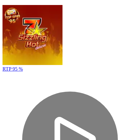
RTP 95 %