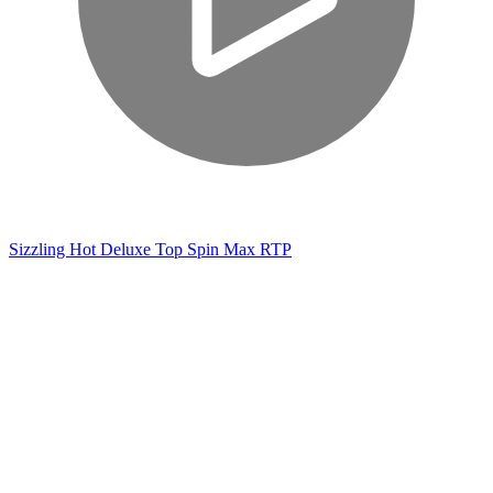
Sizzling Hot Deluxe Top Spin Max RTP