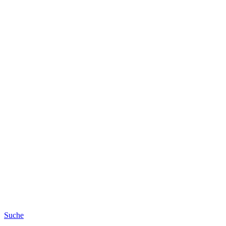
Suche