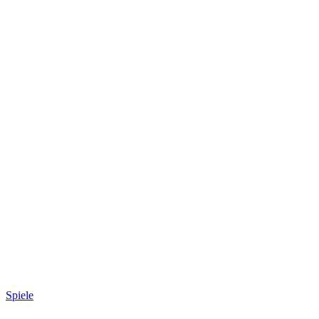
Spiele