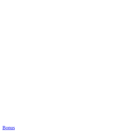
Bonus