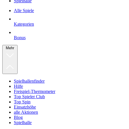
Spielhalle
Alle Spiele
Kategorien
Bonus
Mehr
Spielhallenfinder
Hilfe
Freispiel-Thermometer
Top Spieler Club
Top Spin
Einsatzhöhe
alle Aktionen
Blog
Spielhalle