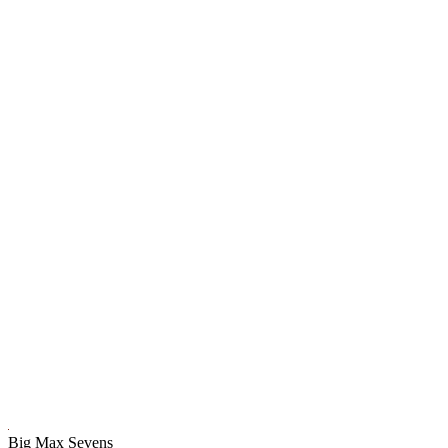
Big Max Sevens