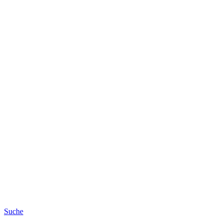
Suche