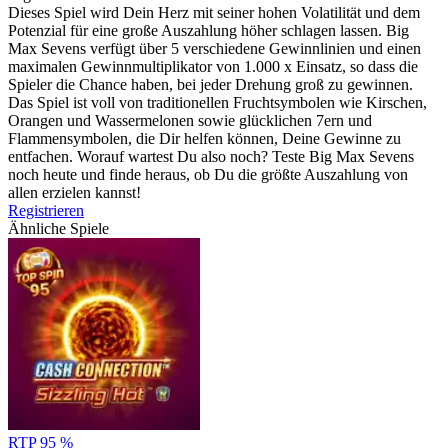
Dieses Spiel wird Dein Herz mit seiner hohen Volatilität und dem
Potenzial für eine große Auszahlung höher schlagen lassen. Big
Max Sevens verfügt über 5 verschiedene Gewinnlinien und einen
maximalen Gewinnmultiplikator von 1.000 x Einsatz, so dass die
Spieler die Chance haben, bei jeder Drehung groß zu gewinnen.
Das Spiel ist voll von traditionellen Fruchtsymbolen wie Kirschen,
Orangen und Wassermelonen sowie glücklichen 7ern und
Flammensymbolen, die Dir helfen können, Deine Gewinne zu
entfachen. Worauf wartest Du also noch? Teste Big Max Sevens
noch heute und finde heraus, ob Du die größte Auszahlung von
allen erzielen kannst!
Registrieren
Ähnliche Spiele
RTP 95 %