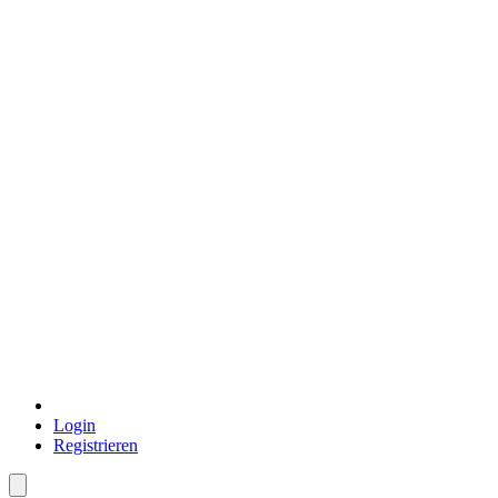
Login
Registrieren