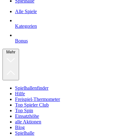
Spielhalle
Alle Spiele
Kategorien
Bonus
Mehr
Spielhallenfinder
Hilfe
Freispiel-Thermometer
Top Spieler Club
Top Spin
Einsatzhöhe
alle Aktionen
Blog
Spielhalle