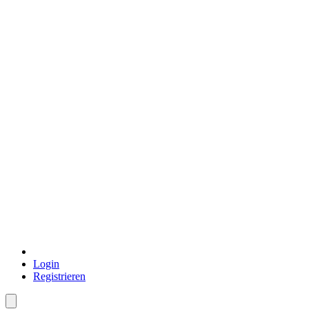
Login
Registrieren