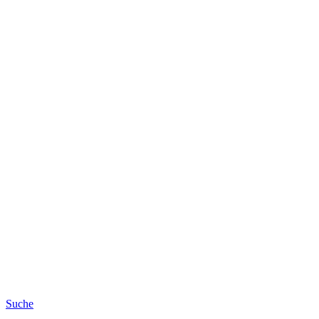
Suche