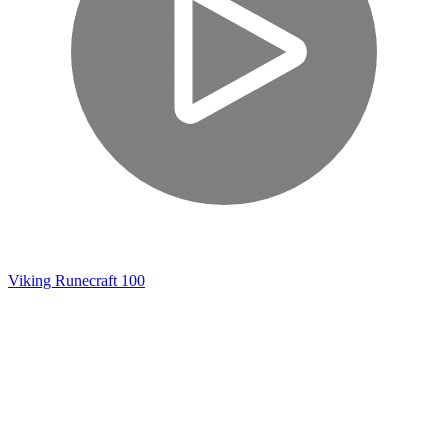
Viking Runecraft 100