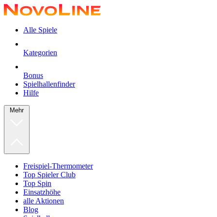
Alle Spiele
Kategorien
Bonus
Spielhallenfinder
Hilfe
Mehr
Freispiel-Thermometer
Top Spieler Club
Top Spin
Einsatzhöhe
alle Aktionen
Blog