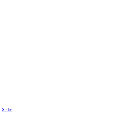
Suche