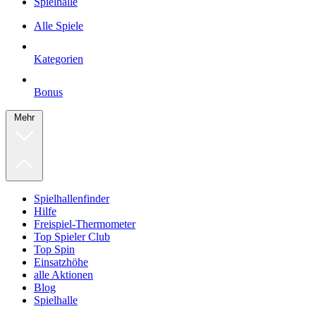
Spielhalle
Alle Spiele
Kategorien
Bonus
Mehr
Spielhallenfinder
Hilfe
Freispiel-Thermometer
Top Spieler Club
Top Spin
Einsatzhöhe
alle Aktionen
Blog
Spielhalle