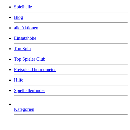
Spielhalle
Blog
alle Aktionen
Einsatzhöhe
Top Spin
Top Spieler Club
Freispiel-Thermometer
Hilfe
Spielhallenfinder
Kategorien