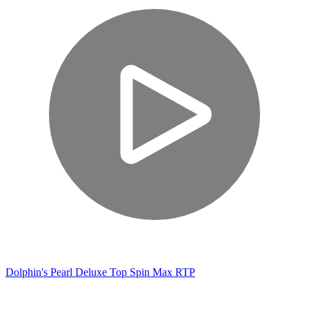
Dolphin's Pearl Deluxe Top Spin Max RTP