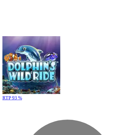
RTP 93 %