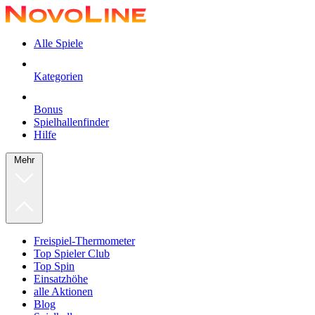
Alle Spiele
Kategorien
Bonus
Spielhallenfinder
Hilfe
Mehr
Freispiel-Thermometer
Top Spieler Club
Top Spin
Einsatzhöhe
alle Aktionen
Blog