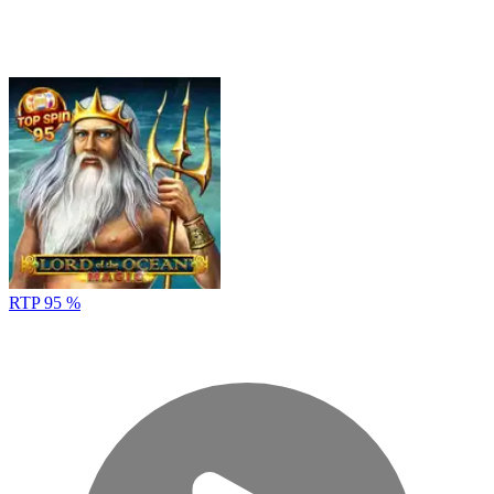
RTP 95 %