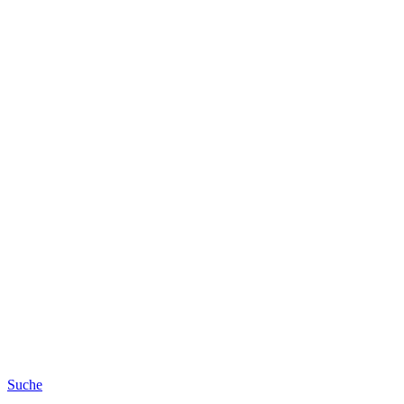
Suche