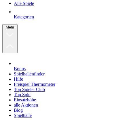
Alle Spiele
Kategorien
Mehr
Bonus
Spielhallenfinder
Hilfe
Freispiel-Thermometer
Top Spieler Club
Top Spin
Einsatzhöhe
alle Aktionen
Blog
Spielhalle