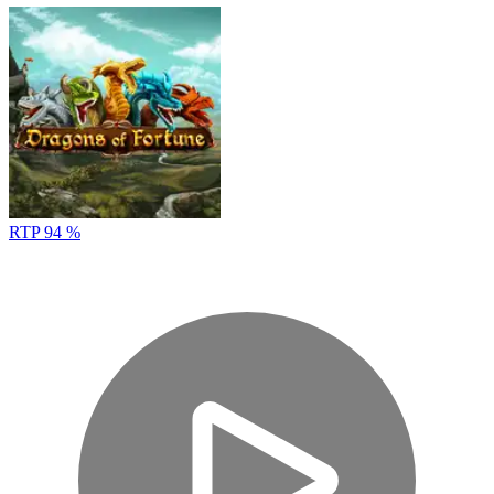
RTP 94 %