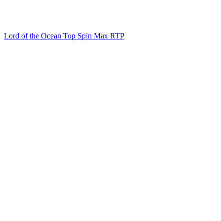
Lord of the Ocean Top Spin Max RTP