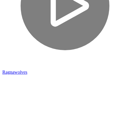
Ragnawolves