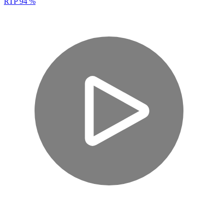
RTP 94 %