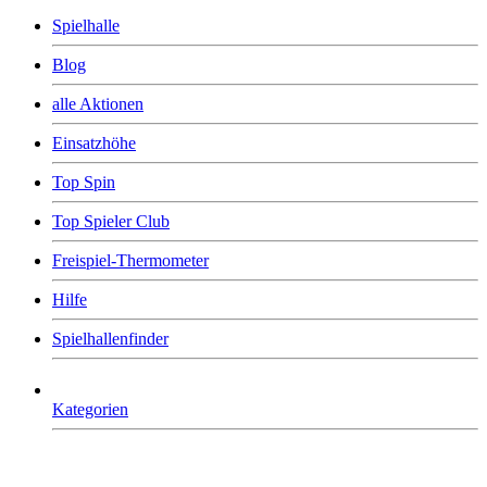
Spielhalle
Blog
alle Aktionen
Einsatzhöhe
Top Spin
Top Spieler Club
Freispiel-Thermometer
Hilfe
Spielhallenfinder
Kategorien