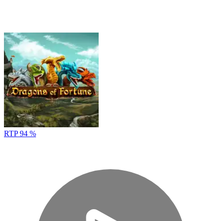
RTP 94 %