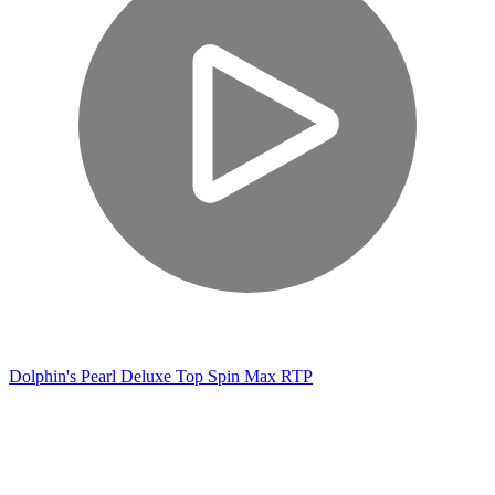
Dolphin's Pearl Deluxe Top Spin Max RTP