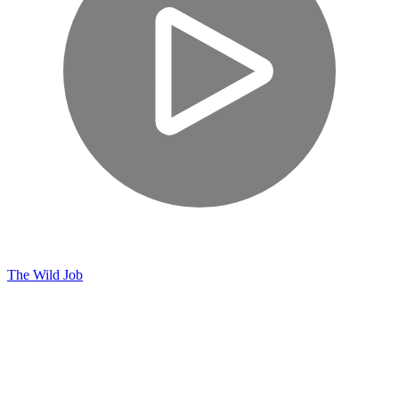
The Wild Job