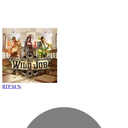
RTP 94 %