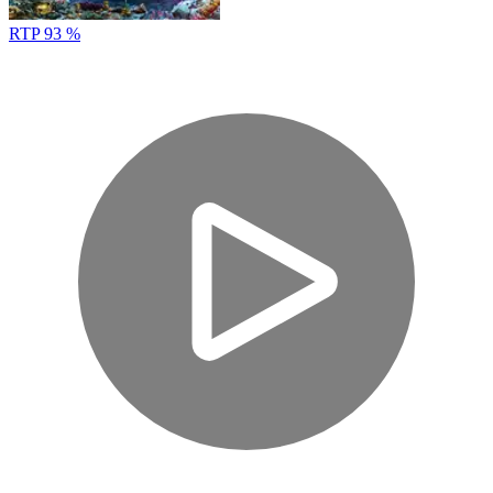
RTP 93 %