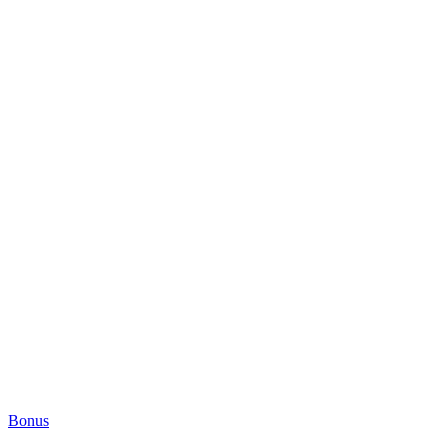
Bonus