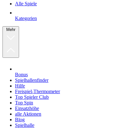
Alle Spiele
Kategorien
Mehr
Bonus
Spielhallenfinder
Hilfe
Freispiel-Thermometer
Top Spieler Club
Top Spin
Einsatzhöhe
alle Aktionen
Blog
Spielhalle