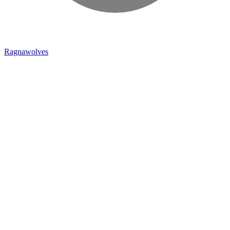
Ragnawolves