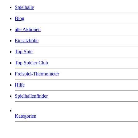
Spielhalle
Blog
alle Aktionen
Einsatzhöhe
Top Spin
Top Spieler Club
Freispiel-Thermometer
Hilfe
Spielhallenfinder
Kategorien