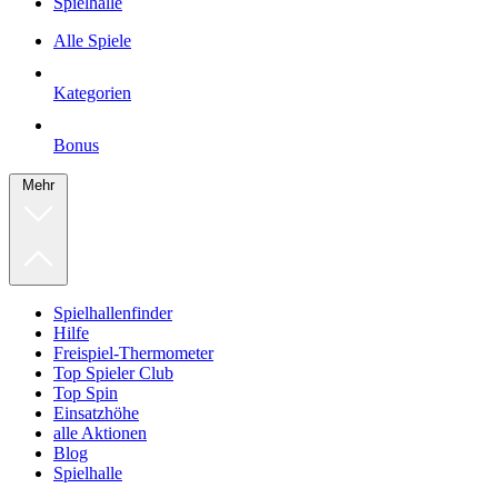
Spielhalle
Alle Spiele
Kategorien
Bonus
Mehr
Spielhallenfinder
Hilfe
Freispiel-Thermometer
Top Spieler Club
Top Spin
Einsatzhöhe
alle Aktionen
Blog
Spielhalle