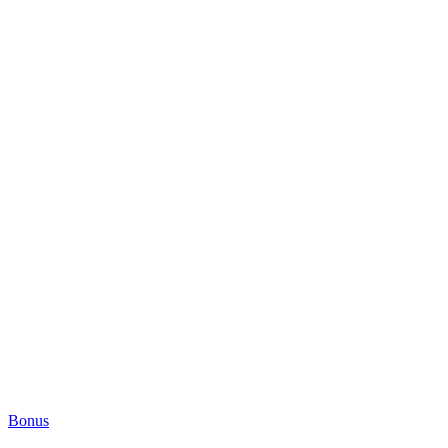
Bonus