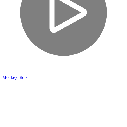
Monkey Slots