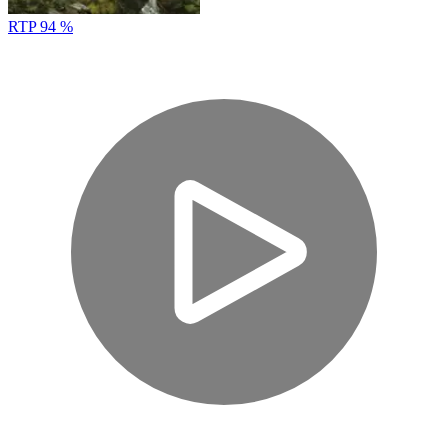
RTP 94 %