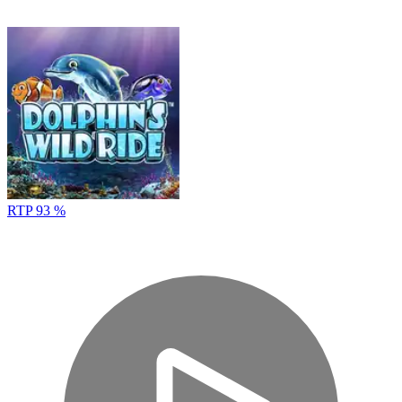
RTP 93 %