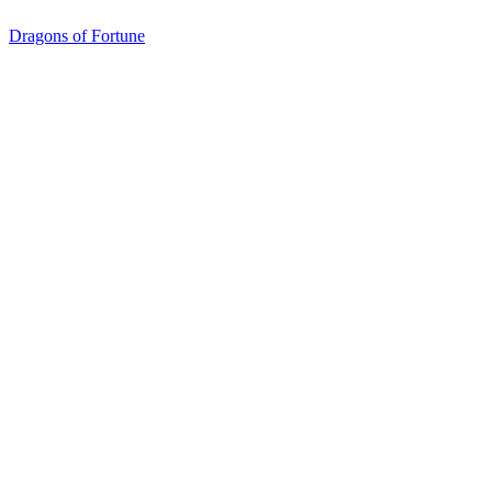
Dragons of Fortune