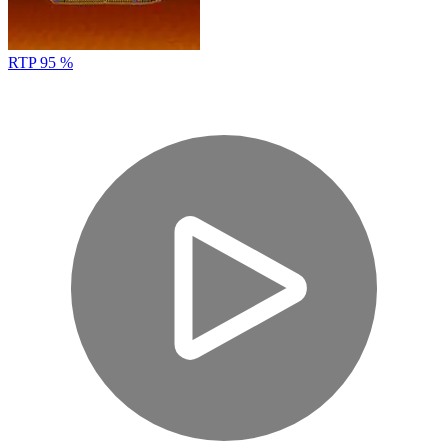
RTP 95 %