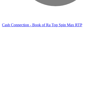
Cash Connection - Book of Ra Top Spin Max RTP