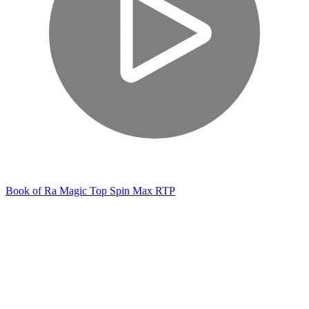
Book of Ra Magic Top Spin Max RTP