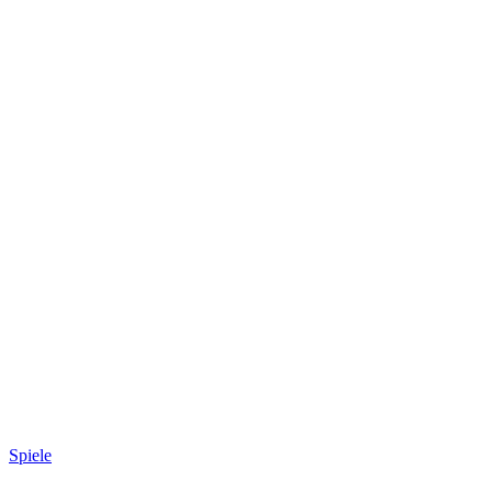
Spiele