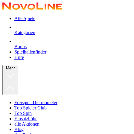
Alle Spiele
Kategorien
Bonus
Spielhallenfinder
Hilfe
Mehr
Freispiel-Thermometer
Top Spieler Club
Top Spin
Einsatzhöhe
alle Aktionen
Blog