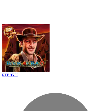
RTP 95 %