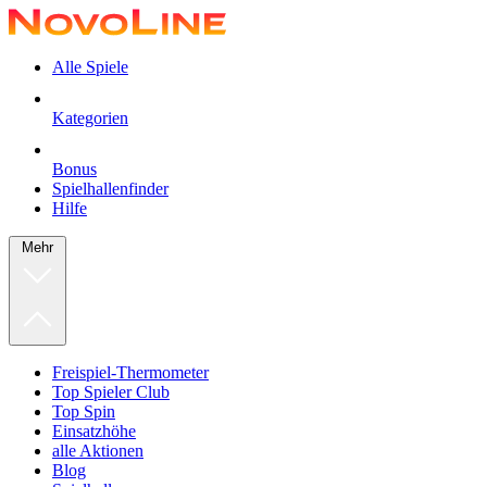
Alle Spiele
Kategorien
Bonus
Spielhallenfinder
Hilfe
Mehr
Freispiel-Thermometer
Top Spieler Club
Top Spin
Einsatzhöhe
alle Aktionen
Blog