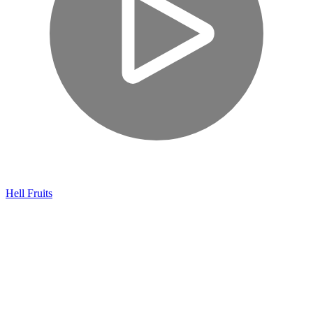
Hell Fruits