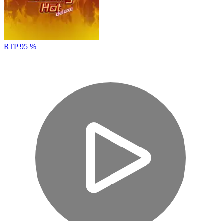
RTP 95 %