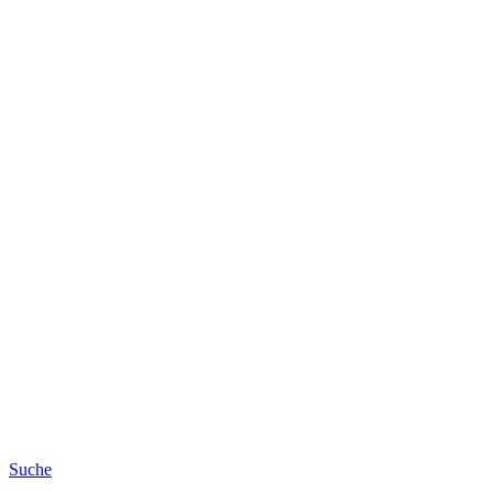
Suche