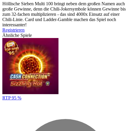
Höllische Sieben Multi 100 bringt neben dem großen Namen auch
große Gewinne, denn die Chili-Jokersymbole können Gewinne bis
zum 32-fachen multiplizieren - das sind 4000x Einsatz auf einer
Chili-Linie. Card und Ladder-Gamble machen das Spiel noch
interessanter!
Registrieren
Ähnliche Spiele
RTP 95 %