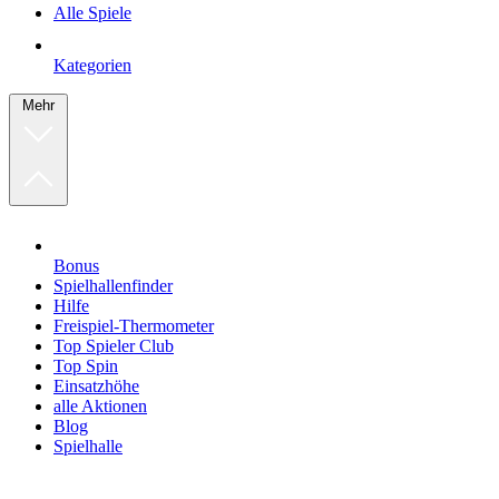
Alle Spiele
Kategorien
Mehr
Bonus
Spielhallenfinder
Hilfe
Freispiel-Thermometer
Top Spieler Club
Top Spin
Einsatzhöhe
alle Aktionen
Blog
Spielhalle