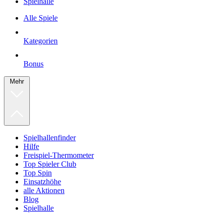
Spielhalle
Alle Spiele
Kategorien
Bonus
Mehr
Spielhallenfinder
Hilfe
Freispiel-Thermometer
Top Spieler Club
Top Spin
Einsatzhöhe
alle Aktionen
Blog
Spielhalle