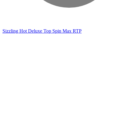
Sizzling Hot Deluxe Top Spin Max RTP