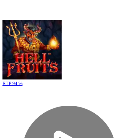
RTP 94 %