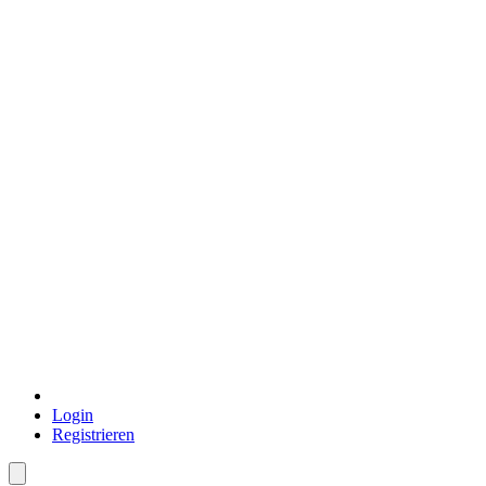
Login
Registrieren