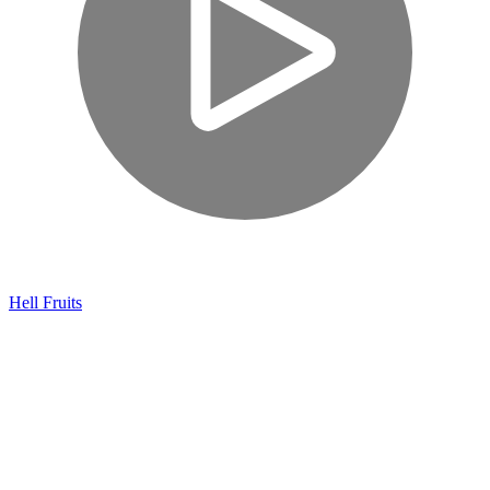
Hell Fruits