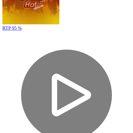
RTP 95 %