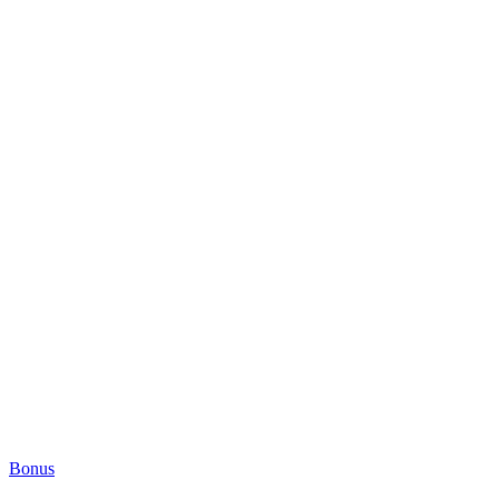
Bonus