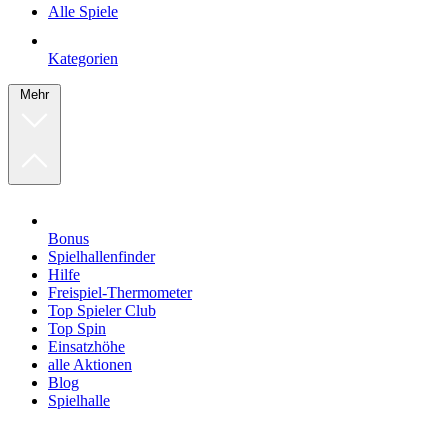
Alle Spiele
Kategorien
Mehr
Bonus
Spielhallenfinder
Hilfe
Freispiel-Thermometer
Top Spieler Club
Top Spin
Einsatzhöhe
alle Aktionen
Blog
Spielhalle