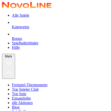
Alle Spiele
Kategorien
Bonus
Spielhallenfinder
Hilfe
Mehr
Freispiel-Thermometer
Top Spieler Club
Top Spin
Einsatzhöhe
alle Aktionen
Blog