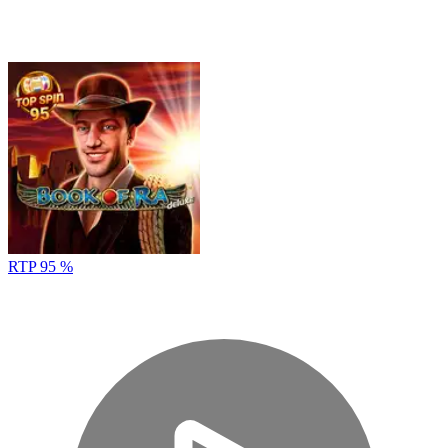
RTP 95 %