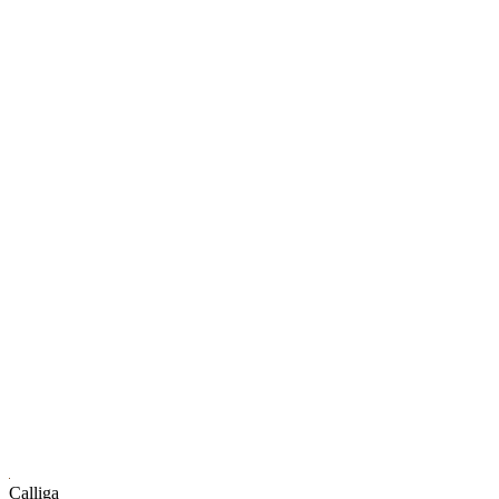
Calliga