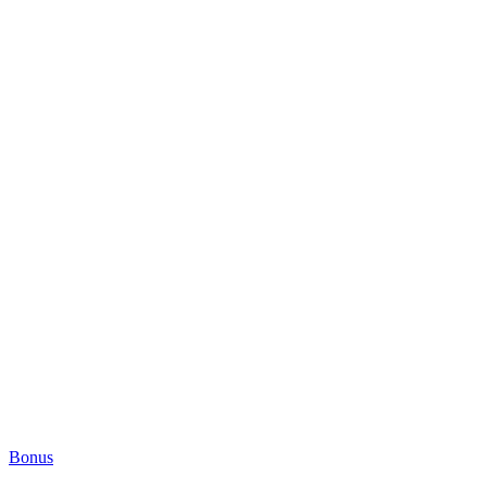
Bonus