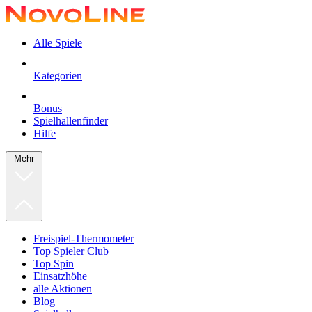
Alle Spiele
Kategorien
Bonus
Spielhallenfinder
Hilfe
Mehr
Freispiel-Thermometer
Top Spieler Club
Top Spin
Einsatzhöhe
alle Aktionen
Blog