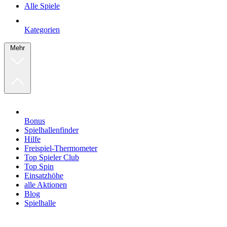
Alle Spiele
Kategorien
Mehr
Bonus
Spielhallenfinder
Hilfe
Freispiel-Thermometer
Top Spieler Club
Top Spin
Einsatzhöhe
alle Aktionen
Blog
Spielhalle