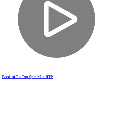
Book of Ra Top Spin Max RTP