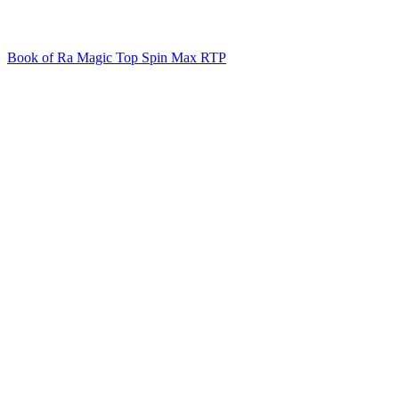
Book of Ra Magic Top Spin Max RTP