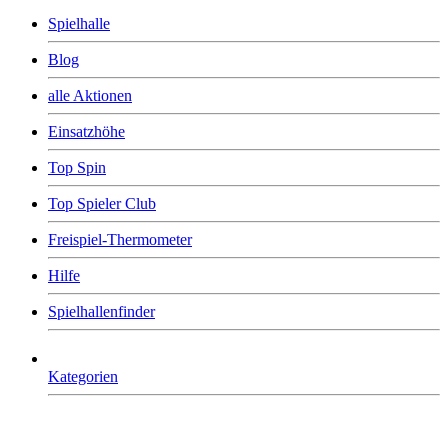
Spielhalle
Blog
alle Aktionen
Einsatzhöhe
Top Spin
Top Spieler Club
Freispiel-Thermometer
Hilfe
Spielhallenfinder
Kategorien