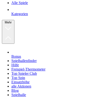
Alle Spiele
Kategorien
Mehr
Bonus
Spielhallenfinder
Hilfe
Freispiel-Thermometer
Top Spieler Club
Top Spin
Einsatzhöhe
alle Aktionen
Blog
Spielhalle