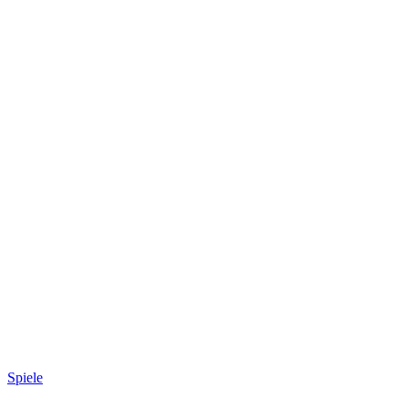
Spiele