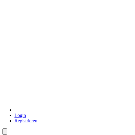
Login
Registrieren