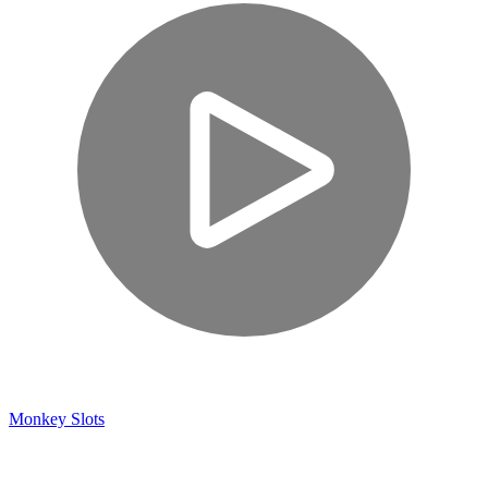
Monkey Slots