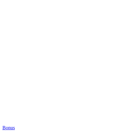
Bonus