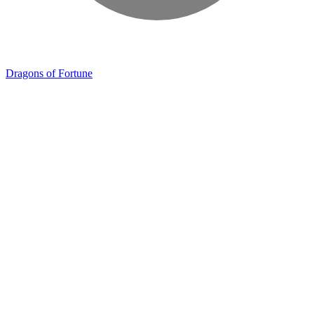
Dragons of Fortune