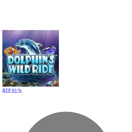
RTP 93 %