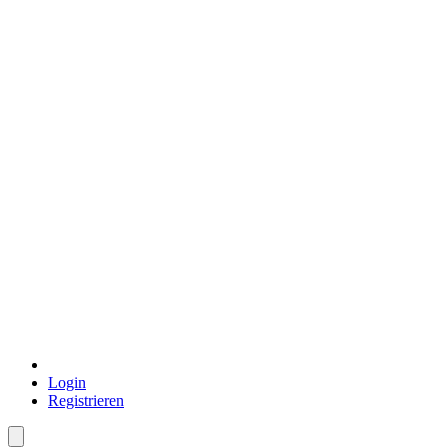
Login
Registrieren