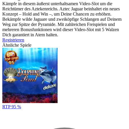
Kämpfe in diesem äußerst unterhaltsamen Video-Slot um die
Reichtümer des Aztekenreichs. Aztec Jaguar beinhaltet ein neues
Konzept – Hold and Win –, um Deine Chancen zu erhöhen.
Bekämpfe wilde Jaguare und zweiköpfige Schlangen auf Deinem
Weg zur Spitze der Pyramide. Mit zahlreichen Freispielen und
mehreren Bonusfunktionen wird dieser Video-Slot mit 5 Walzen
Dich garantiert in Atem halten.
Registrieren
Ähnliche Spiele
RTP 95 %