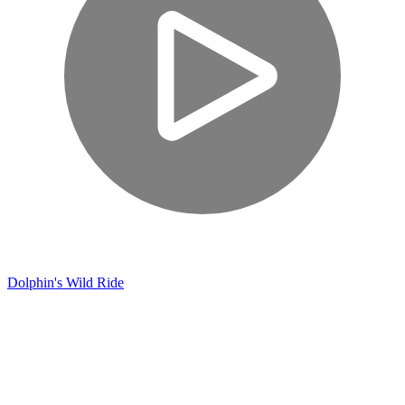
Dolphin's Wild Ride