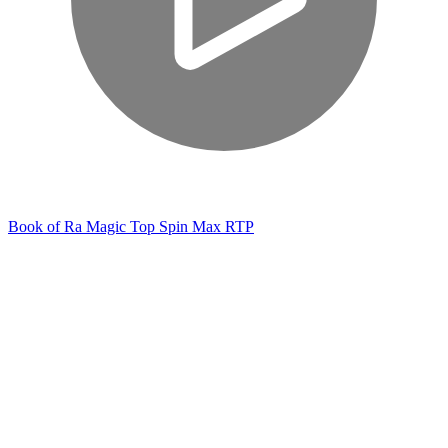
Book of Ra Magic Top Spin Max RTP