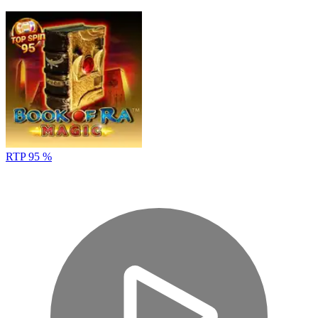
RTP 95 %