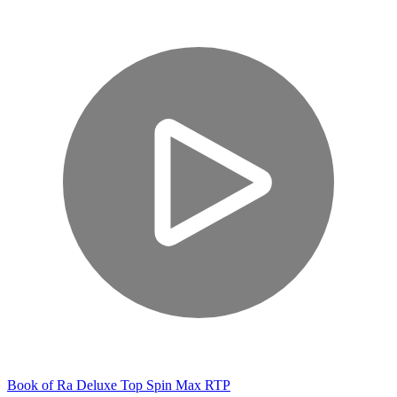
Book of Ra Deluxe Top Spin Max RTP