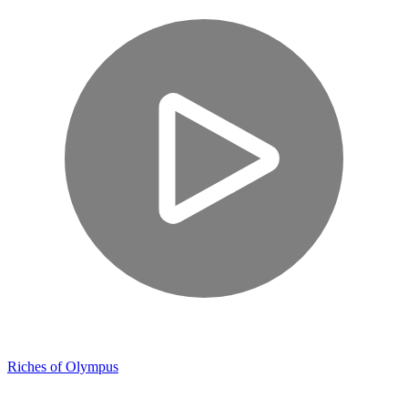
Riches of Olympus