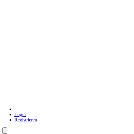
Login
Registrieren