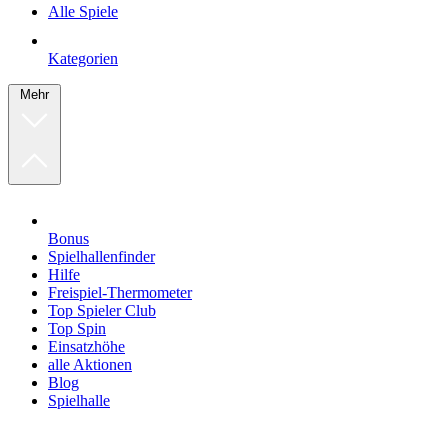
Alle Spiele
Kategorien
Mehr
Bonus
Spielhallenfinder
Hilfe
Freispiel-Thermometer
Top Spieler Club
Top Spin
Einsatzhöhe
alle Aktionen
Blog
Spielhalle