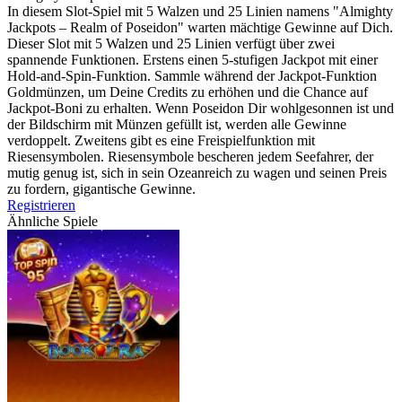
In diesem Slot-Spiel mit 5 Walzen und 25 Linien namens "Almighty
Jackpots – Realm of Poseidon" warten mächtige Gewinne auf Dich.
Dieser Slot mit 5 Walzen und 25 Linien verfügt über zwei
spannende Funktionen. Erstens einen 5-stufigen Jackpot mit einer
Hold-and-Spin-Funktion. Sammle während der Jackpot-Funktion
Goldmünzen, um Deine Credits zu erhöhen und die Chance auf
Jackpot-Boni zu erhalten. Wenn Poseidon Dir wohlgesonnen ist und
der Bildschirm mit Münzen gefüllt ist, werden alle Gewinne
verdoppelt. Zweitens gibt es eine Freispielfunktion mit
Riesensymbolen. Riesensymbole bescheren jedem Seefahrer, der
mutig genug ist, sich in sein Ozeanreich zu wagen und seinen Preis
zu fordern, gigantische Gewinne.
Registrieren
Ähnliche Spiele