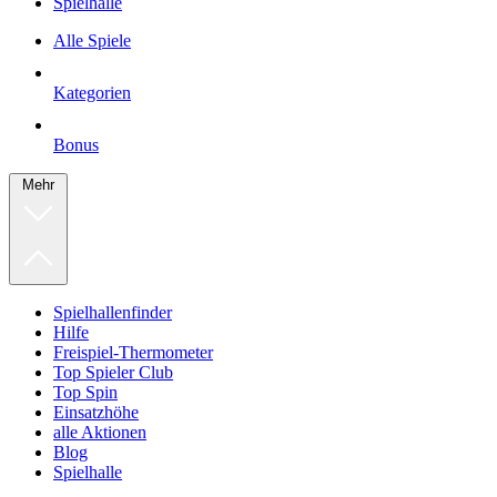
Spielhalle
Alle Spiele
Kategorien
Bonus
Mehr
Spielhallenfinder
Hilfe
Freispiel-Thermometer
Top Spieler Club
Top Spin
Einsatzhöhe
alle Aktionen
Blog
Spielhalle