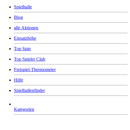
Spielhalle
Blog
alle Aktionen
Einsatzhöhe
Top Spin
Top Spieler Club
Freispiel-Thermometer
Hilfe
Spielhallenfinder
Kategorien