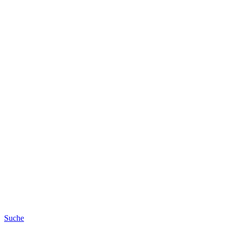
Suche