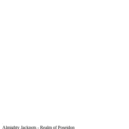
Almighty Jackpots - Realm of Poseidon