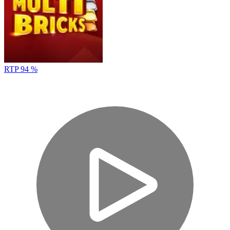
RTP 94 %