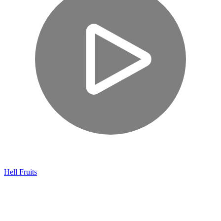
Hell Fruits