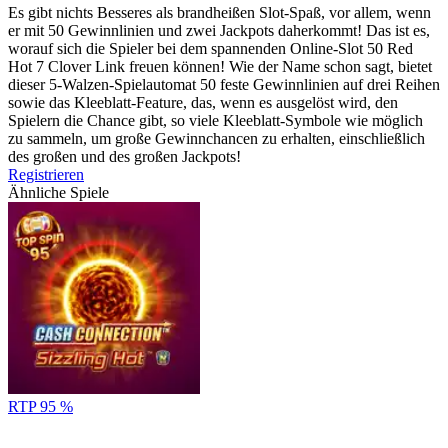
Es gibt nichts Besseres als brandheißen Slot-Spaß, vor allem, wenn
er mit 50 Gewinnlinien und zwei Jackpots daherkommt! Das ist es,
worauf sich die Spieler bei dem spannenden Online-Slot 50 Red
Hot 7 Clover Link freuen können! Wie der Name schon sagt, bietet
dieser 5-Walzen-Spielautomat 50 feste Gewinnlinien auf drei Reihen
sowie das Kleeblatt-Feature, das, wenn es ausgelöst wird, den
Spielern die Chance gibt, so viele Kleeblatt-Symbole wie möglich
zu sammeln, um große Gewinnchancen zu erhalten, einschließlich
des großen und des großen Jackpots!
Registrieren
Ähnliche Spiele
RTP 95 %