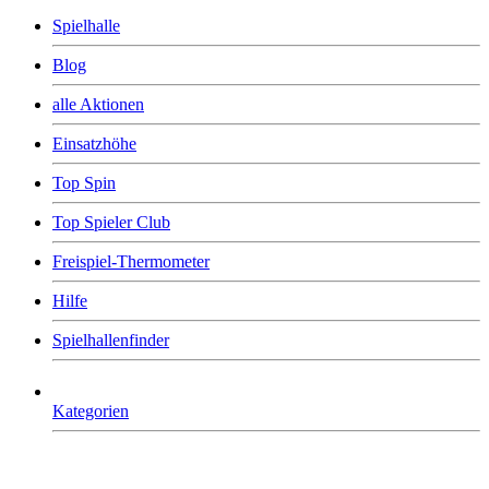
Spielhalle
Blog
alle Aktionen
Einsatzhöhe
Top Spin
Top Spieler Club
Freispiel-Thermometer
Hilfe
Spielhallenfinder
Kategorien