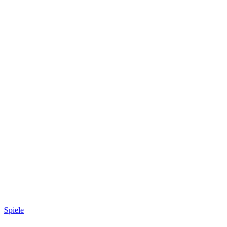
Spiele