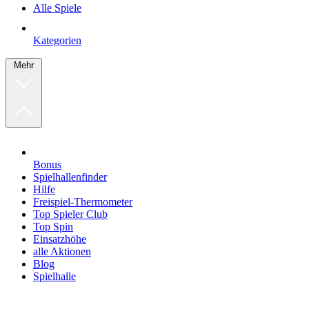
Alle Spiele
Kategorien
Mehr
Bonus
Spielhallenfinder
Hilfe
Freispiel-Thermometer
Top Spieler Club
Top Spin
Einsatzhöhe
alle Aktionen
Blog
Spielhalle