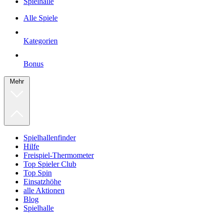
Spielhalle
Alle Spiele
Kategorien
Bonus
Mehr
Spielhallenfinder
Hilfe
Freispiel-Thermometer
Top Spieler Club
Top Spin
Einsatzhöhe
alle Aktionen
Blog
Spielhalle