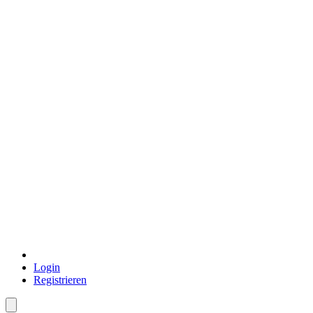
Login
Registrieren