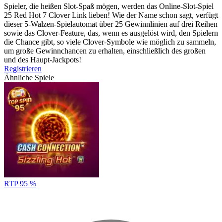
Spieler, die heißen Slot-Spaß mögen, werden das Online-Slot-Spiel
25 Red Hot 7 Clover Link lieben! Wie der Name schon sagt, verfügt
dieser 5-Walzen-Spielautomat über 25 Gewinnlinien auf drei Reihen
sowie das Clover-Feature, das, wenn es ausgelöst wird, den Spielern
die Chance gibt, so viele Clover-Symbole wie möglich zu sammeln,
um große Gewinnchancen zu erhalten, einschließlich des großen
und des Haupt-Jackpots!
Registrieren
Ähnliche Spiele
RTP 95 %