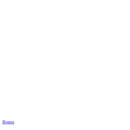
Bonus