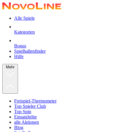
Alle Spiele
Kategorien
Bonus
Spielhallenfinder
Hilfe
Mehr
Freispiel-Thermometer
Top Spieler Club
Top Spin
Einsatzhöhe
alle Aktionen
Blog