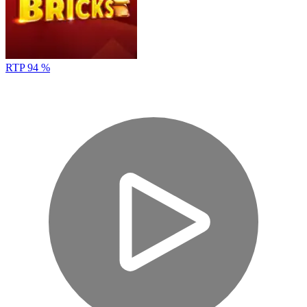
RTP 94 %