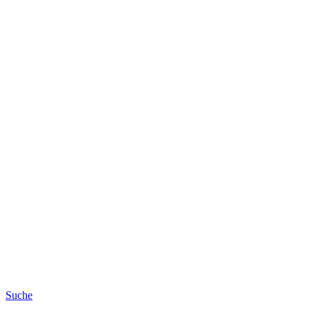
Suche