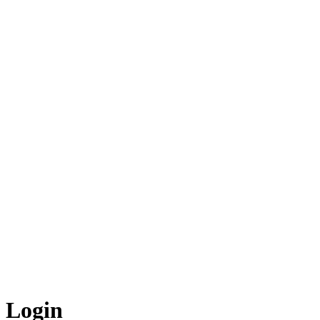
Login