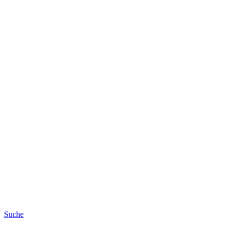
Suche