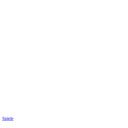
Spiele