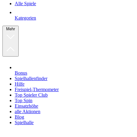
Alle Spiele
Kategorien
Mehr
Bonus
Spielhallenfinder
Hilfe
Freispiel-Thermometer
Top Spieler Club
Top Spin
Einsatzhöhe
alle Aktionen
Blog
Spielhalle