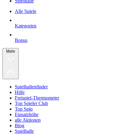
Spielhalle
Alle Spiele
Kategorien
Bonus
Mehr
Spielhallenfinder
Hilfe
Freispiel-Thermometer
Top Spieler Club
Top Spin
Einsatzhöhe
alle Aktionen
Blog
Spielhalle