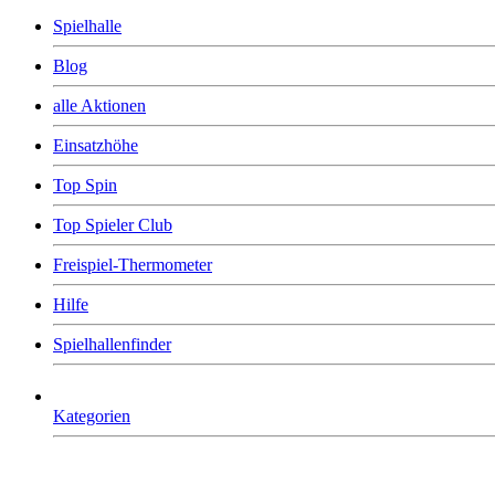
Spielhalle
Blog
alle Aktionen
Einsatzhöhe
Top Spin
Top Spieler Club
Freispiel-Thermometer
Hilfe
Spielhallenfinder
Kategorien