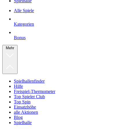
Spielhalle
Alle Spiele
Kategorien
Bonus
Mehr
Spielhallenfinder
Hilfe
Freispiel-Thermometer
Top Spieler Club
Top Spin
Einsatzhöhe
alle Aktionen
Blog
Spielhalle