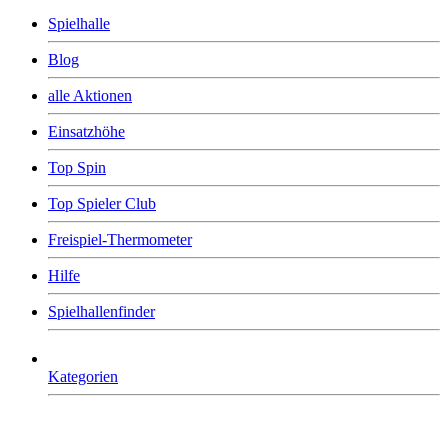
Spielhalle
Blog
alle Aktionen
Einsatzhöhe
Top Spin
Top Spieler Club
Freispiel-Thermometer
Hilfe
Spielhallenfinder
Kategorien