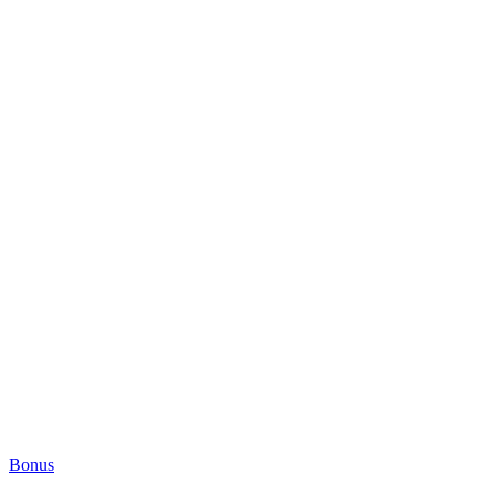
Bonus