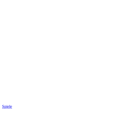
Spiele