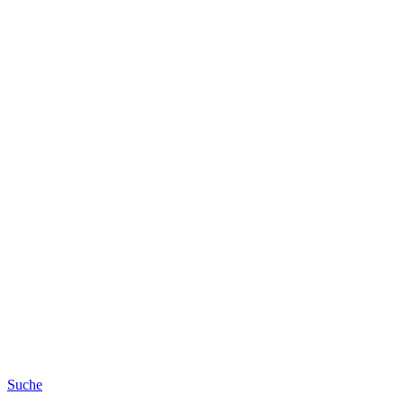
Suche