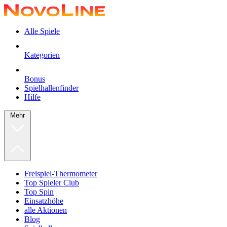
Alle Spiele
Kategorien
Bonus
Spielhallenfinder
Hilfe
Mehr
Freispiel-Thermometer
Top Spieler Club
Top Spin
Einsatzhöhe
alle Aktionen
Blog