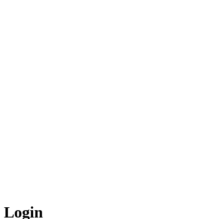
Login