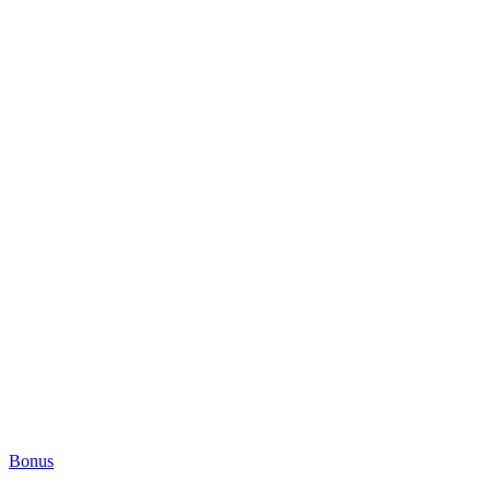
Bonus