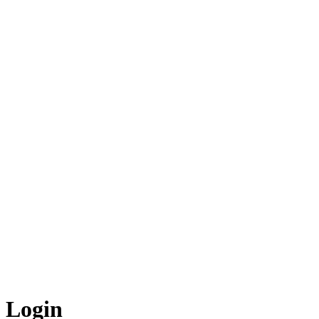
Login