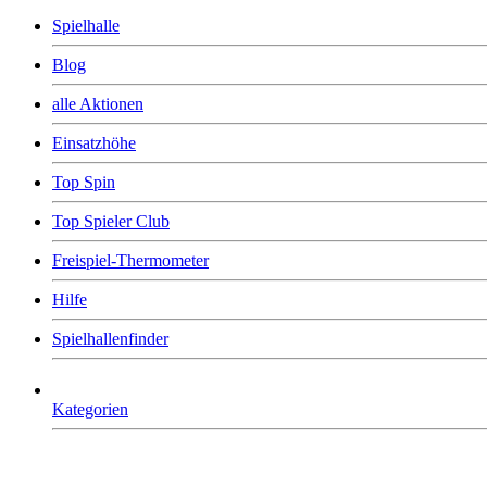
Spielhalle
Blog
alle Aktionen
Einsatzhöhe
Top Spin
Top Spieler Club
Freispiel-Thermometer
Hilfe
Spielhallenfinder
Kategorien